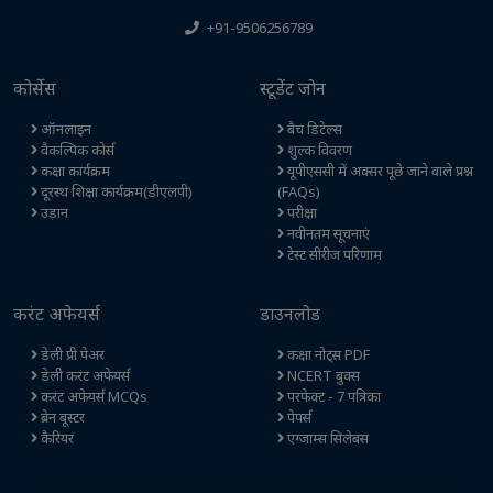
+91-9506256789
कोर्सेस
स्टूडेंट जोन
ऑनलाइन
बैच डिटेल्स
वैकल्पिक कोर्स
शुल्क विवरण
कक्षा कार्यक्रम
यूपीएससी में अक्सर पूछे जाने वाले प्रश्न
दूरस्थ शिक्षा कार्यक्रम(डीएलपी)
(FAQs)
उड़ान
परीक्षा
नवीनतम सूचनाएं
टेस्ट सीरीज परिणाम
करंट अफेयर्स
डाउनलोड
डेली प्री पेअर
कक्षा नोट्स PDF
डेली करंट अफेयर्स
NCERT बुक्स
करंट अफेयर्स MCQs
परफेक्ट - 7 पत्रिका
ब्रेन बूस्टर
पेपर्स
कैरियर
एग्जाम्स सिलेबस