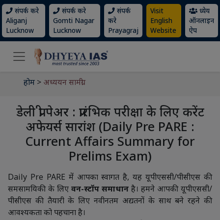
संपर्क करे
संपर्क करे
संपर्क
Visit
ध्येय
Aliganj
Gomti Nagar
करे
English
ऑनलाइन
Lucknow
Lucknow
Prayagraj
Website
ऐप
होम
>
अध्ययन सामग्री
डेली प्री पेअर : प्रारंभिक परीक्षा के लिए करेंट
अफेयर्स सारांश (Daily Pre PARE :
Current Affairs Summary for
Prelims Exam)
Daily Pre PARE में आपका स्वागत है, यह यूपीएससी/पीसीएस की
समसामयिकी के लिए
वन-स्टॉप समाधान
है। हमने आपकी यूपीएससी/
पीसीएस की तैयारी के लिए नवीनतम अद्यतनों के साथ बने रहने की
आवश्यकता को पहचाना है।