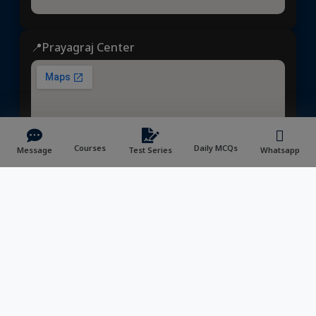
📍Prayagraj Center
Courses
Daily MCQs
Message
Test Series
Whatsapp
ध्येय आईएएस
© 2025 | All rights reserved | Developed &
Maintained by
NVYMedia
/
Sitemap.xml