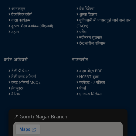
ऑनलाइन
बैच डिटेल्स
वैकल्पिक कोर्स
शुल्क विवरण
कक्षा कार्यक्रम
यूपीएससी में अक्सर पूछे जाने वाले प्रश्न
दूरस्थ शिक्षा कार्यक्रम(डीएलपी)
(FAQs)
उड़ान
परीक्षा
नवीनतम सूचनाएं
टेस्ट सीरीज परिणाम
करंट अफेयर्स
डाउनलोड
डेली प्री पेअर
कक्षा नोट्स PDF
डेली करंट अफेयर्स
NCERT बुक्स
करंट अफेयर्स MCQs
परफेक्ट - 7 पत्रिका
ब्रेन बूस्टर
पेपर्स
कैरियर
एग्जाम्स सिलेबस
📍 Gomti Nagar Branch