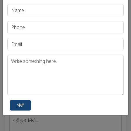
बिहार लोक सेवा आयोग (बीपीएससी)
मध्य प्रदेश लोक सेवा आयोग (एमपीपीएससी)
संपर्क में रहे
भेजें