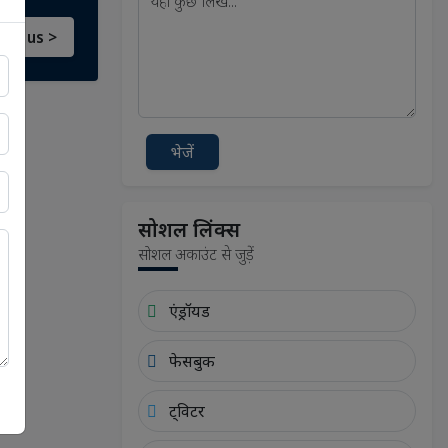
act us >
भेजें
सोशल लिंक्स
सोशल अकाउंट से जुड़ें
एंड्रॉयड
फेसबुक
ट्विटर