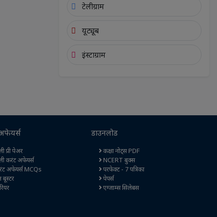
टेलीग्राम
यूट्यूब
इंस्टाग्राम
अफेयर्स
डाउनलोड
ी प्री पेअर
कक्षा नोट्स PDF
ली करंट अफेयर्स
NCERT बुक्स
ंट अफेयर्स MCQs
परफेक्ट - 7 पत्रिका
ेन बूस्टर
पेपर्स
रियर
एग्जाम्स सिलेबस