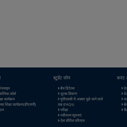
स
स्टूडेंट जोन
करंट 
नलाइन
बैच डिटेल्स
डेल
कल्पिक कोर्स
शुल्क विवरण
डे
षा कार्यक्रम
यूपीएससी में अक्सर पूछे जाने वाले
कर
स्थ शिक्षा कार्यक्रम(डीएलपी)
प्रश्न (FAQs)
ब्र
ान
परीक्षा
कै
नवीनतम सूचनाएं
टेस्ट सीरीज परिणाम