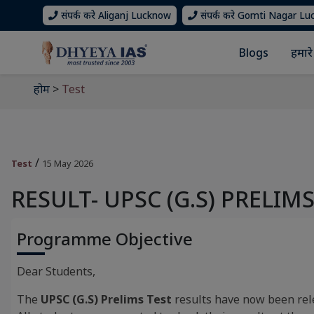
संपर्क करे Aliganj Lucknow
संपर्क करे Gomti Nagar L
Blogs
हमारे 
होम
>
Test
/
Test
15 May 2026
RESULT- UPSC (G.S) PRELIMS
Programme Objective
Dear Students,
The
UPSC (G.S) Prelims Test
results have now been rel