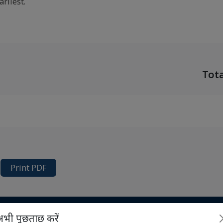
arliest.
Tota
Print PDF
भी पूछताछ करें