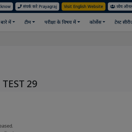
ucknow
संपर्क करे Prayagraj
Visit English Website
ध्येय ऑन
बारे में
टीम
परीक्षा के विषय में
कोर्सेस
टेस्ट सीर
 TEST 29
eased.