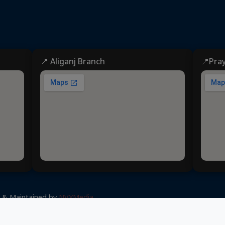
📍 Aliganj Branch
📍Pra
d & Maintained by
NVYMedia