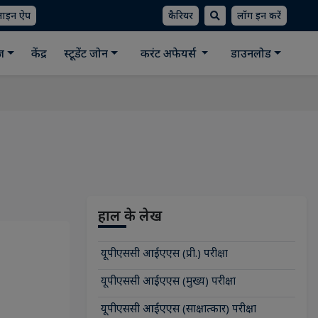
लाइन ऐप
कैरियर
लॉग इन करें
ीज
केंद्र
स्टूडेंट जोन
करंट अफेयर्स
डाउनलोड
हाल के लेख
यूपीएससी आईएएस (प्री.) परीक्षा
यूपीएससी आईएएस (मुख्य) परीक्षा
यूपीएससी आईएएस (साक्षात्कार) परीक्षा