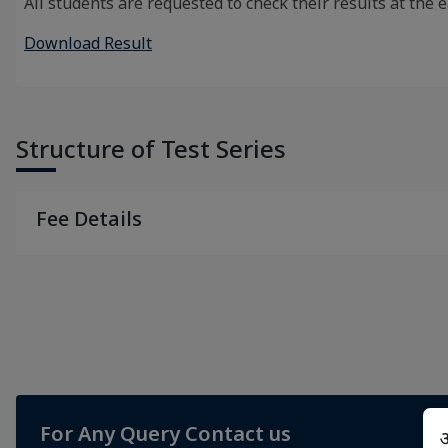
All students are requested to check their results at the e
Download Result
Structure of Test Series
Fee Details
For Any Query Contact us
अ