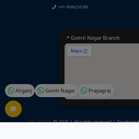
+91-9506256789
📍 Gomti Nagar Branch
Aliganj
Gomti Nagar
Prayagraj
ध्येय आईएएस
© 2025 | All rights reserved | Develope
/
Sitemap.xml