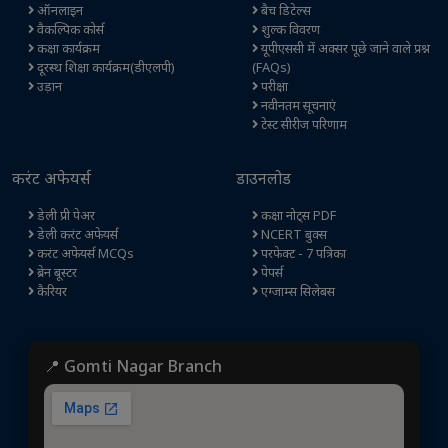
ऑनलाइन
बैच डिटेल्स
वैकल्पिक कोर्स
शुल्क विवरण
कक्षा कार्यक्रम
यूपीएससी में अक्सर पूछे जाने वाले प्रश्न
दूरस्थ शिक्षा कार्यक्रम(डीएलपी)
(FAQs)
उड़ान
परीक्षा
नवीनतम सूचनाएं
टेस्ट सीरीज परिणाम
करंट अफेयर्स
डाउनलोड
डेली प्री पेअर
कक्षा नोट्स PDF
डेली करंट अफेयर्स
NCERT बुक्स
करंट अफेयर्स MCQs
परफेक्ट - 7 पत्रिका
ब्रेन बूस्टर
पेपर्स
कैरियर
एग्जाम्स सिलेबस
📍 Gomti Nagar Branch