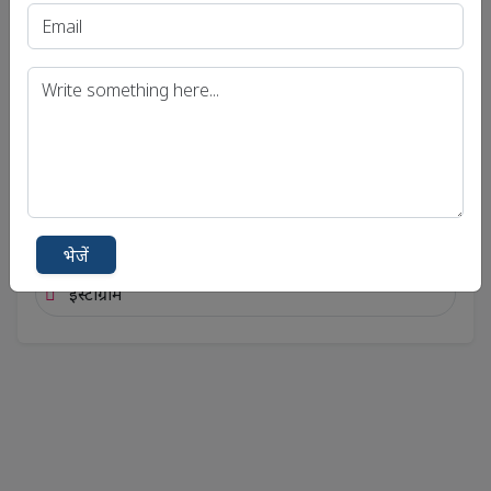
एंड्रॉयड
फेसबुक
ट्विटर
टेलीग्राम
यूट्यूब
भेजें
इंस्टाग्राम