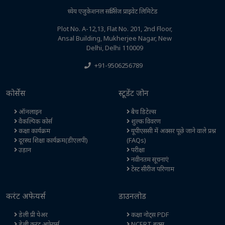
ध्येय एजुकेशनल सर्विसेज प्राइवेट लिमिटेड
Plot No. A-12,13, Flat No. 201, 2nd Floor,
Ansal Building, Mukherjee Nagar, New
Delhi, Delhi 110009
+91-9506256789
कोर्सेस
स्टूडेंट जोन
ऑनलाइन
बैच डिटेल्स
वैकल्पिक कोर्स
शुल्क विवरण
कक्षा कार्यक्रम
यूपीएससी में अक्सर पूछे जाने वाले प्रश्न
दूरस्थ शिक्षा कार्यक्रम(डीएलपी)
(FAQs)
उड़ान
परीक्षा
नवीनतम सूचनाएं
टेस्ट सीरीज परिणाम
करंट अफेयर्स
डाउनलोड
डेली प्री पेअर
कक्षा नोट्स PDF
डेली करंट अफेयर्स
NCERT बुक्स