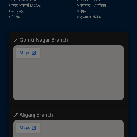
करंट अफेयर्स MCQs
परफेक्ट - 7 पत्रिका
ब्रेन बूस्टर
पेपर्स
कैरियर
एग्जाम्स सिलेबस
📍 Gomti Nagar Branch
📍 Aliganj Branch