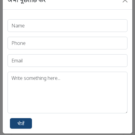
भेजें
सोशल लिंक्स
सोशल अकाउंट से जुड़ें
एंड्रॉयड
फेसबुक
भेजें
ट्विटर