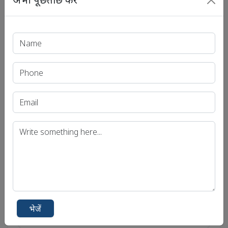
भेजें
सोशल लिंक्स
सोशल अकाउंट से जुड़ें
एंड्रॉयड
फेसबुक
भेजें
ट्विटर