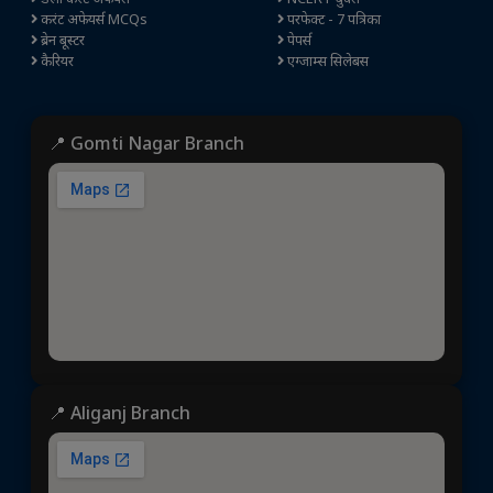
करंट अफेयर्स MCQs
परफेक्ट - 7 पत्रिका
ब्रेन बूस्टर
पेपर्स
कैरियर
एग्जाम्स सिलेबस
📍 Gomti Nagar Branch
📍 Aliganj Branch