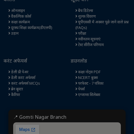
ऑनलाइन
बैच डिटेल्स
वैकल्पिक कोर्स
शुल्क विवरण
कक्षा कार्यक्रम
यूपीएससी में अक्सर पूछे जाने वाले प्रश्न
दूरस्थ शिक्षा कार्यक्रम(डीएलपी)
(FAQs)
उड़ान
परीक्षा
नवीनतम सूचनाएं
टेस्ट सीरीज परिणाम
करंट अफेयर्स
डाउनलोड
डेली प्री पेअर
कक्षा नोट्स PDF
डेली करंट अफेयर्स
NCERT बुक्स
करंट अफेयर्स MCQs
परफेक्ट - 7 पत्रिका
ब्रेन बूस्टर
पेपर्स
कैरियर
एग्जाम्स सिलेबस
📍 Gomti Nagar Branch