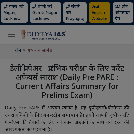
संपर्क करे
संपर्क करे
संपर्क
Visit
ध्येय
Aliganj
Gomti Nagar
करे
English
ऑनलाइन
Lucknow
Lucknow
Prayagraj
Website
ऐप
होम
>
अध्ययन सामग्री
डेली प्री पेअर : प्रारंभिक परीक्षा के लिए करेंट
अफेयर्स सारांश (Daily Pre PARE :
Current Affairs Summary for
Prelims Exam)
Daily Pre PARE में आपका स्वागत है, यह यूपीएससी/पीसीएस की
समसामयिकी के लिए
वन-स्टॉप समाधान
है। हमने आपकी यूपीएससी/
पीसीएस की तैयारी के लिए नवीनतम अद्यतनों के साथ बने रहने की
आवश्यकता को पहचाना है।