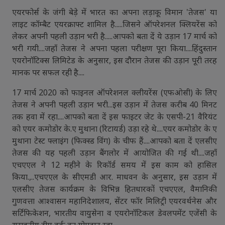
एयरफोर्स के जंगी बेड़े में भारत का अपना लड़ाकू विमान 'तेजस' या
लाइट कॉम्बैट एयरक्राफ्ट शामिल है.....जिसने ऑपरेशनल क्लियरेंस को
लेकर अपनी पहली उड़ान भरी है.....आपको बता दें ये उड़ान 17 मार्च को
भरी गयी....जहाँ तेजस ने अपना पहला परीक्षण पूरा किया....हिंदुस्तान
एयरोनॉटिक्स लिमिटेड के अनुसार, इस दौरान तेजस की उड़ान पूरी तरह
मानक पर सफल रही है....
17 मार्च 2020 को फाइनल ऑपरेशनल क्लीयरेंस (एफओसी) के लिए
तेजस ने अपनी पहली उड़ान भरी...इस उड़ान में तेजस करीब 40 मिनट
तक हवा में रहा....आपको बता दें इस फाइटर जेट के एसपी-21 वैरियंट
को एयर कमोडोर के.ए मुथाना (रिटायर्ड) उड़ा रहे थे....एयर कमोडोर के ए
मुथाना टेस्ट फ्लाइंग (फिक्स्ड विंग) के चीफ हैं....आपको बता दें एलसीए
तेजस की यह पहली उड़ान बैंगलोर में आयोजित की गई थी....जहाँ
एचएएल ने 12 महीने के रिकॉर्ड समय में इस काम को हासिल
किया.,..एचएएल के सीएमडी आर. माधवन के अनुसार, इस उड़ान में
एलसीए तेजस कार्यक्रम के विभिन्न हितधारकों एचएएल, वैमानिकी
गुणवत्ता आश्वासन महानिदेशालय, सेंटर फॉर मिलिट्री एयरवर्थनेस और
सर्टिफिकेशन, भारतीय वायुसेना व एयरोनॉटिकल डेवलपमेंट एजेंसी के
सराहनीय टीम वर्क का योगदान रहा....