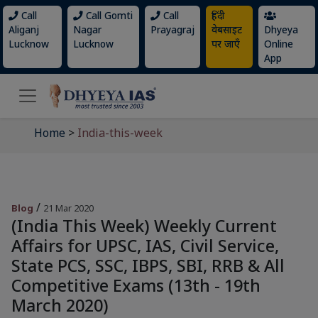
Call
Call Gomti
Call
हिंदी
Aliganj
Nagar
Prayagraj
वेबसाइट
Dhyeya
Lucknow
Lucknow
पर जाएँ
Online
App
Home
>
India-this-week
/
Blog
21 Mar 2020
(India This Week) Weekly Current
Affairs for UPSC, IAS, Civil Service,
State PCS, SSC, IBPS, SBI, RRB & All
Competitive Exams (13th - 19th
March 2020)