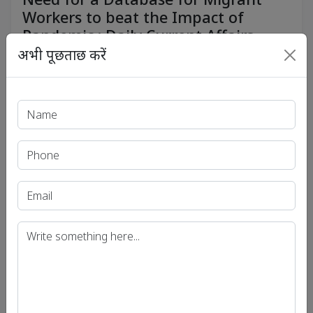
Workers to beat the Impact of
Pandemic : Daily Current Affairs
अभी पूछताछ करें
.
View