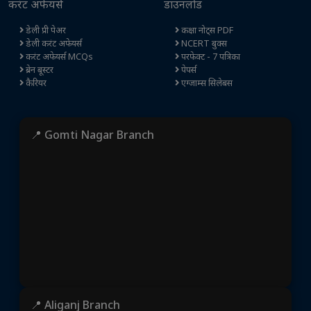
करंट अफेयर्स
डाउनलोड
डेली प्री पेअर
कक्षा नोट्स PDF
डेली करंट अफेयर्स
NCERT बुक्स
करंट अफेयर्स MCQs
परफेक्ट - 7 पत्रिका
ब्रेन बूस्टर
पेपर्स
कैरियर
एग्जाम्स सिलेबस
📍 Gomti Nagar Branch
📍 Aliganj Branch