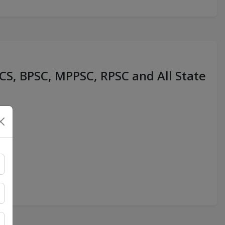
PCS, BPSC, MPPSC, RPSC and All State