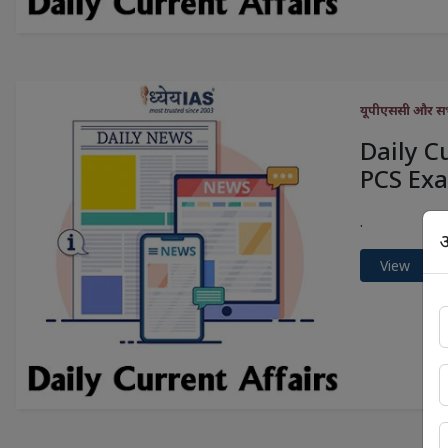
यूपीएससी और सभी 
Daily C
PCS Exa
.
अ
View