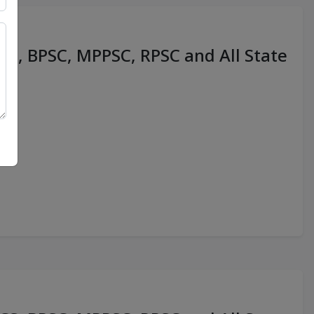
PCS, BPSC, MPPSC, RPSC and All State