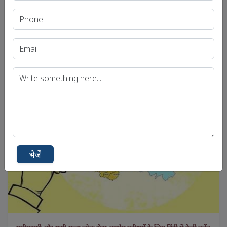
.
View
भेजें