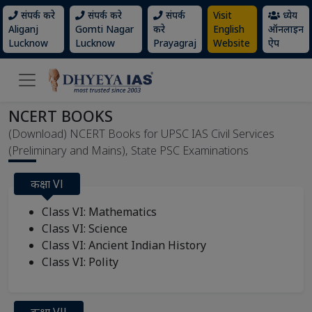
संपर्क करे
संपर्क करे
संपर्क
Visit
ध्येय
Aliganj
Gomti Nagar
करे
English
ऑनलाइन
Lucknow
Lucknow
Prayagraj
Website
ऐप
NCERT BOOKS
(Download) NCERT Books for UPSC IAS Civil Services
(Preliminary and Mains), State PSC Examinations
कक्षा Vl
Class VI: Mathematics
Class VI: Science
Class VI: Ancient Indian History
Class VI: Polity