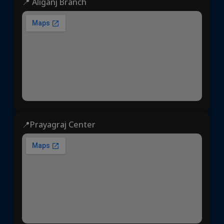
📍 Aliganj Branch
📍Prayagraj Center