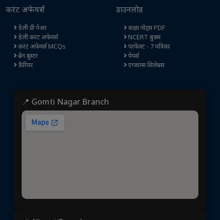
करंट अफेयर्स
डाउनलोड
डेली प्री पेअर
कक्षा नोट्स PDF
डेली करंट अफेयर्स
NCERT बुक्स
करंट अफेयर्स MCQs
परफेक्ट - 7 पत्रिका
ब्रेन बूस्टर
पेपर्स
कैरियर
एग्जाम्स सिलेबस
📍 Gomti Nagar Branch