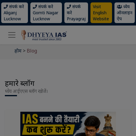
संपर्क करे
संपर्क करे
संपर्क
Visit
ध्येय
Aliganj
Gomti Nagar
करे
English
ऑनलाइन
Lucknow
Lucknow
Prayagraj
Website
ऐप
होम
>
Blog
हमारे ब्लॉग
ध्येय आईएएस ब्लॉग खोजें।