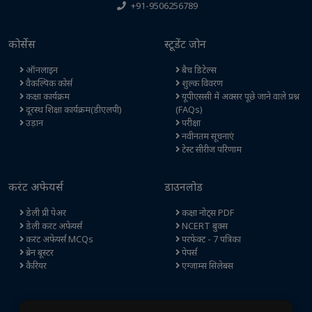
+91-9506256789
कोर्सेस
स्टूडेंट जोन
ऑनलाइन
बैच डिटेल्स
वैकल्पिक कोर्स
शुल्क विवरण
कक्षा कार्यक्रम
यूपीएससी में अक्सर पूछे जाने वाले प्रश्न
दूरस्थ शिक्षा कार्यक्रम(डीएलपी)
(FAQs)
उड़ान
परीक्षा
नवीनतम सूचनाएं
टेस्ट सीरीज परिणाम
करंट अफेयर्स
डाउनलोड
डेली प्री पेअर
कक्षा नोट्स PDF
डेली करंट अफेयर्स
NCERT बुक्स
करंट अफेयर्स MCQs
परफेक्ट - 7 पत्रिका
ब्रेन बूस्टर
पेपर्स
कैरियर
एग्जाम्स सिलेबस