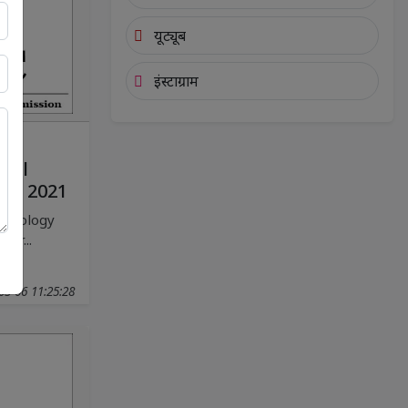
यूट्यूब
इंस्टाग्राम
s
nal
r - 2021
ropology
er...
03-06 11:25:28