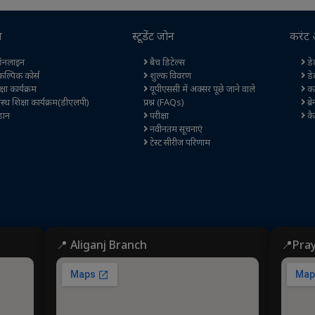
स
स्टूडेंट जोन
करंट 
नलाइन
बैच डिटेल्स
डेल
कल्पिक कोर्स
शुल्क विवरण
डे
षा कार्यक्रम
यूपीएससी में अक्सर पूछे जाने वाले
कर
स्थ शिक्षा कार्यक्रम(डीएलपी)
प्रश्न (FAQs)
ब्र
ान
परीक्षा
कै
नवीनतम सूचनाएं
टेस्ट सीरीज परिणाम
📍 Aliganj Branch
📍Pra