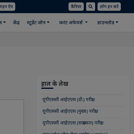
लाइन ऐप
कैरियर
लॉग इन करें
ीज
केंद्र
स्टूडेंट जोन
करंट अफेयर्स
डाउनलोड
हाल के लेख
यूपीएससी आईएएस (प्री.) परीक्षा
यूपीएससी आईएएस (मुख्य) परीक्षा
यूपीएससी आईएएस (साक्षात्कार) परीक्षा