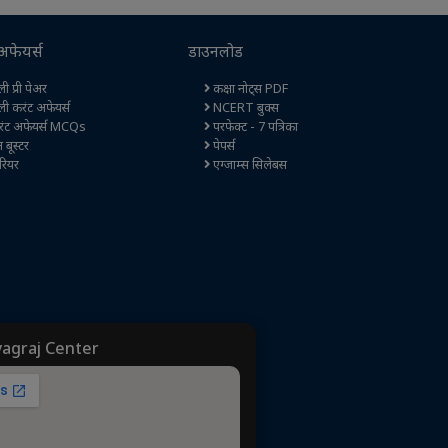
अफेयर्स
डाउनलोड
ी प्री पेअर
कक्षा नोट्स PDF
ली करंट अफेयर्स
NCERT बुक्स
ंट अफेयर्स MCQs
परफेक्ट - 7 पत्रिका
ेन बूस्टर
पेपर्स
रियर
एग्जाम्स सिलेबस
yagraj Center