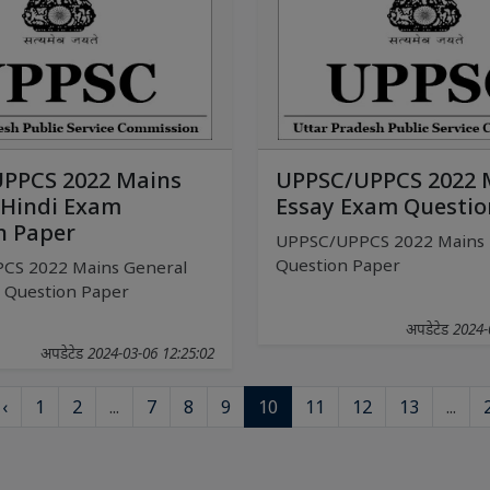
PPCS 2022 Mains
UPPSC/UPPCS 2022 
 Hindi Exam
Essay Exam Questio
n Paper
UPPSC/UPPCS 2022 Mains 
Question Paper
CS 2022 Mains General
 Question Paper
अपडेटेड 2024-
अपडेटेड 2024-03-06 12:25:02
‹
1
2
...
7
8
9
10
11
12
13
...