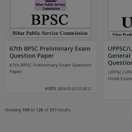
67th BPSC Preliminary Exam
UPPSC/U
Question Paper
General
Questio
67th BPSC Preliminary Exam Question
Paper
UPPSC/UPP
Hindi Exam
अपडेटेड 2024-03-02 07:28:12
Showing
109
to
120
of
317
results