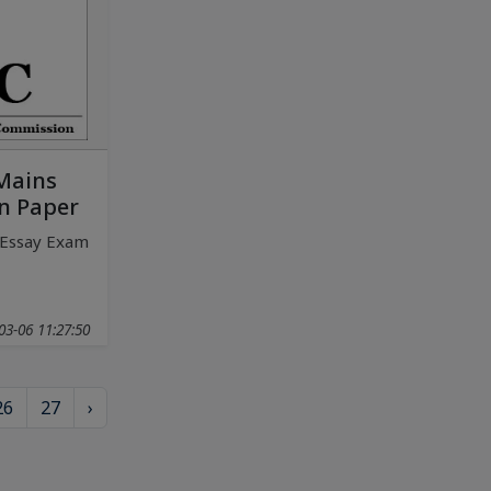
Mains
n Paper
Essay Exam
03-06 11:27:50
26
27
›