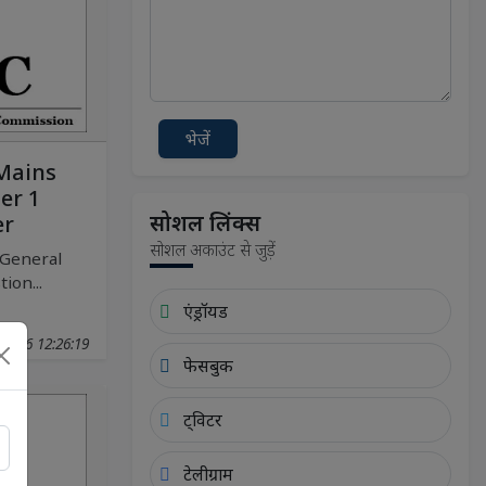
भेजें
Mains
er 1
सोशल लिंक्स
er
सोशल अकाउंट से जुड़ें
General
ion...
एंड्रॉयड
03-06 12:26:19
फेसबुक
ट्विटर
टेलीग्राम