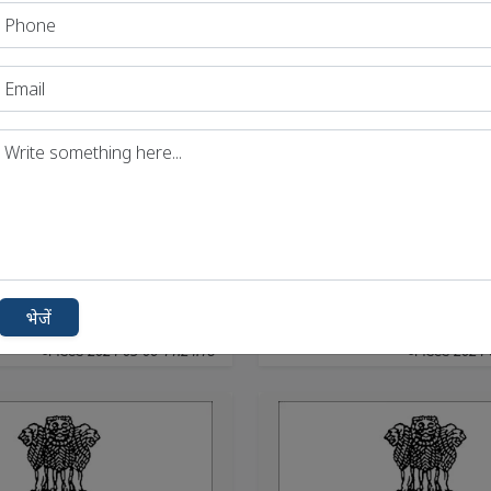
PPCS 2021 Mains
UPPSC/UPPCS Main
Studies Paper 4
Anthropology Optio
estion Paper
Exam Question Pape
CS 2021 Mains General
UPPSC/UPPCS Mains Anth
er 4 Exam Question...
Optional Exam Question Pap
भेजें
अपडेटेड 2024-03-06 11:24:18
अपडेटेड 2024-