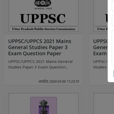
UPPSC/UPPCS 2021 Mains
UPPSC/U
General Studies Paper 3
General 
Exam Question Paper
Exam Qu
UPPSC/UPPCS 2021 Mains General
UPPSC/UPP
Studies Paper 3 Exam Question...
Studies Pap
अपडेटेड 2024-03-06 11:23:19