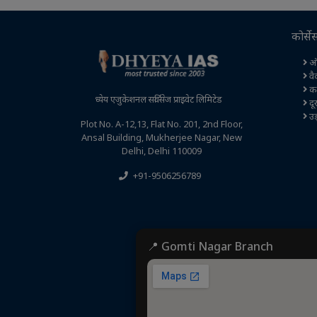
कोर्से
ऑ
वै
कक्
ध्येय एजुकेशनल सर्विसेज प्राइवेट लिमिटेड
दूर
उड़
Plot No. A-12,13, Flat No. 201, 2nd Floor,
Ansal Building, Mukherjee Nagar, New
Delhi, Delhi 110009
+91-9506256789
📍 Gomti Nagar Branch