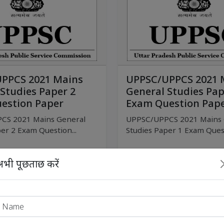
PPCS 2021 Mains
UPPSC/UPPCS 2021 
Studies Paper 2
General Studies Pap
estion Paper
Exam Question Pap
CS 2021 Mains General
UPPSC/UPPCS 2021 Mains 
er 2 Exam Question...
Studies Paper 1 Exam Quest
अपडेटेड 2024-03-06 11:15:53
अपडेटेड 2024-
भी पूछताछ करें