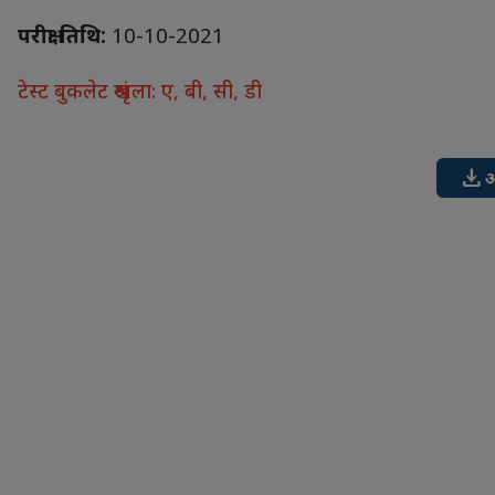
परीक्षा तिथि:
10-10-2021
टेस्ट बुकलेट श्रृंखला: ए, बी, सी, डी
download
अ