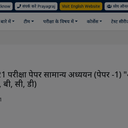
ucknow
संपर्क करे Prayagraj
Visit English Website
ध्येय ऑन
बारे में
टीम
परीक्षा के विषय में
कोर्सेस
टेस्ट सीर
21 परीक्षा पेपर सामान्य अध्ययन (पेपर -1
 बी, सी, डी)
1