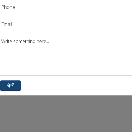
भेजें