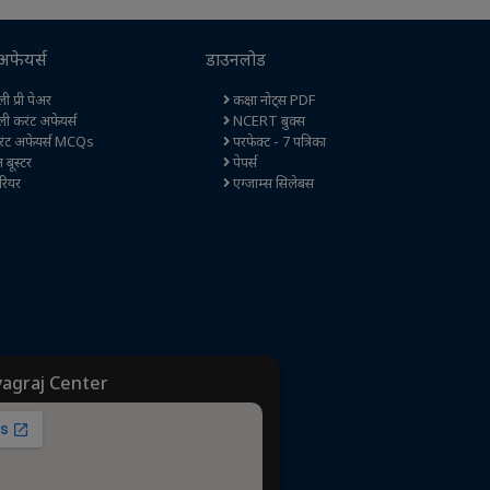
अफेयर्स
डाउनलोड
ी प्री पेअर
कक्षा नोट्स PDF
ली करंट अफेयर्स
NCERT बुक्स
ंट अफेयर्स MCQs
परफेक्ट - 7 पत्रिका
ेन बूस्टर
पेपर्स
रियर
एग्जाम्स सिलेबस
yagraj Center