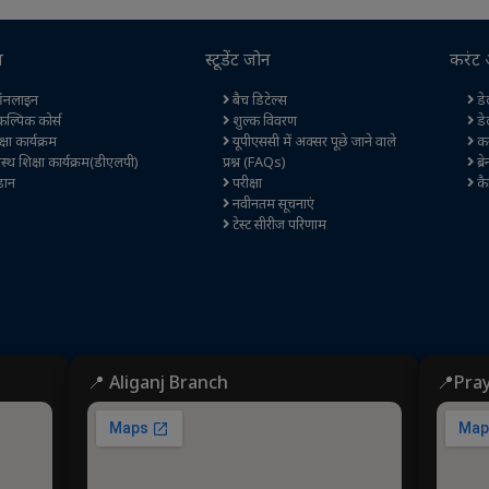
स
स्टूडेंट जोन
करंट 
नलाइन
बैच डिटेल्स
डेल
कल्पिक कोर्स
शुल्क विवरण
डे
षा कार्यक्रम
यूपीएससी में अक्सर पूछे जाने वाले
कर
स्थ शिक्षा कार्यक्रम(डीएलपी)
प्रश्न (FAQs)
ब्र
ान
परीक्षा
कै
नवीनतम सूचनाएं
टेस्ट सीरीज परिणाम
📍 Aliganj Branch
📍Pra