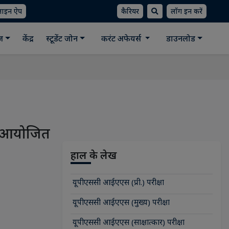
लाइन ऐप
कैरियर
लॉग इन करें
ीज
केंद्र
स्टूडेंट जोन
करंट अफेयर्स
डाउनलोड
) "आयोजित
हाल के लेख
यूपीएससी आईएएस (प्री.) परीक्षा
यूपीएससी आईएएस (मुख्य) परीक्षा
यूपीएससी आईएएस (साक्षात्कार) परीक्षा