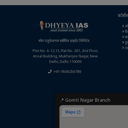
कोर्से
ऑ
वै
कक्
ध्येय एजुकेशनल सर्विसेज प्राइवेट लिमिटेड
दूर
उड़
Plot No. A-12,13, Flat No. 201, 2nd Floor,
Ansal Building, Mukherjee Nagar, New
Delhi, Delhi 110009
+91-9506256789
📍 Gomti Nagar Branch