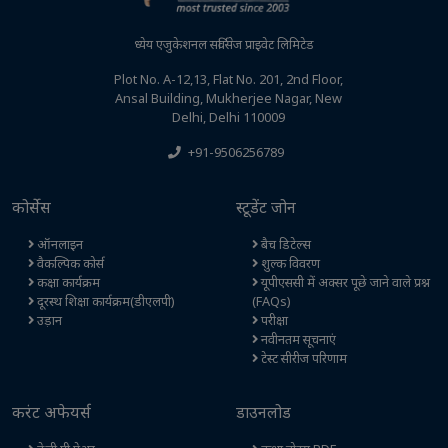
ध्येय एजुकेशनल सर्विसेज प्राइवेट लिमिटेड
Plot No. A-12,13, Flat No. 201, 2nd Floor,
Ansal Building, Mukherjee Nagar, New
Delhi, Delhi 110009
+91-9506256789
कोर्सेस
स्टूडेंट जोन
ऑनलाइन
बैच डिटेल्स
वैकल्पिक कोर्स
शुल्क विवरण
कक्षा कार्यक्रम
यूपीएससी में अक्सर पूछे जाने वाले प्रश्न
दूरस्थ शिक्षा कार्यक्रम(डीएलपी)
(FAQs)
उड़ान
परीक्षा
नवीनतम सूचनाएं
टेस्ट सीरीज परिणाम
करंट अफेयर्स
डाउनलोड