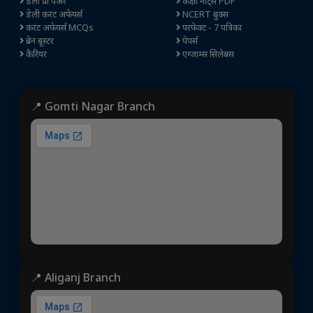
डेली प्री पेअर
कक्षा नोट्स PDF
डेली करंट अफेयर्स
NCERT बुक्स
करंट अफेयर्स MCQs
परफेक्ट - 7 पत्रिका
ब्रेन बूस्टर
पेपर्स
कैरियर
एग्जाम्स सिलेबस
📍 Gomti Nagar Branch
📍 Aliganj Branch