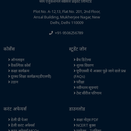
ध्येय एजुकेशनल सर्विसेज प्राइवेट लिमिटेड
Plot No. A-12,13, Flat No. 201, 2nd Floor,
Ansal Building, Mukherjee Nagar, New
Delhi, Delhi 110009
+91-9506256789
कोर्सेस
स्टूडेंट जोन
ऑनलाइन
बैच डिटेल्स
वैकल्पिक कोर्स
शुल्क विवरण
कक्षा कार्यक्रम
यूपीएससी में अक्सर पूछे जाने वाले प्रश्न
दूरस्थ शिक्षा कार्यक्रम(डीएलपी)
(FAQs)
उड़ान
परीक्षा
नवीनतम सूचनाएं
टेस्ट सीरीज परिणाम
करंट अफेयर्स
डाउनलोड
डेली प्री पेअर
कक्षा नोट्स PDF
डेली करंट अफेयर्स
NCERT बुक्स
करंट अफेयर्स MCQs
परफेक्ट - 7 पत्रिका