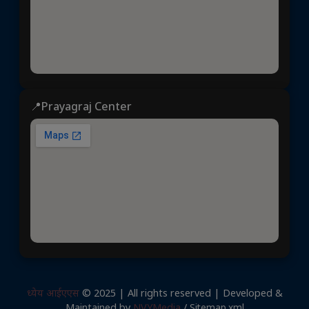
📍Prayagraj Center
ध्येय आईएएस
© 2025 | All rights reserved | Developed &
Maintained by
NVYMedia
/
Sitemap.xml