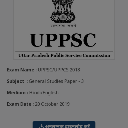
Exam Name :
UPPSC/UPPCS 2018
Subject :
General Studies Paper - 3
Medium :
Hindi/English
Exam Date :
20 October 2019
download
अनुलग्नक डाउनलोड करें