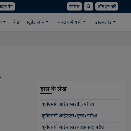
लाइन ऐप
कैरियर
लॉग इन करें
ीज
केंद्र
स्टूडेंट जोन
करंट अफेयर्स
डाउनलोड
4
हाल के लेख
यूपीएससी आईएएस (प्री.) परीक्षा
यूपीएससी आईएएस (मुख्य) परीक्षा
यूपीएससी आईएएस (साक्षात्कार) परीक्षा