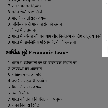
फ़ास्ट
ब्रीडर
रिएक्टर
ड्रोन
रोधाी
प्रणालियाँ
मोटापे
पर
लांसेट
अध्ययन
ओबिलिस्क
से
मानव
शरीर
को
खतरा
केरल
में
लाइम
रोग
भारत
में
सर्पदंश
की
रोकथाम
और
नियंत्रण
के
लिए
राष्ट्रीय
कार्य
यो
भारत
में
डायलिसिस
परिणाम
पैटर्न
को
समझना
आर्थिक
मुद्दे
Economic Issue:
भारत
में
बेरोजगारी
दर
की
वास्तविक
स्थिति
पर
एनएसओ
का
आकलन
ई
-
किसान
उपज
निधिा
राष्ट्रीय
सहकारी
डेटाबेस
गिग
वर्कर
पर
अध्ययन
उन्नति
योजना
भारत
को
लेकर
क्रिसिल
का
अनुमान
मानव
विकास
रिपोर्ट