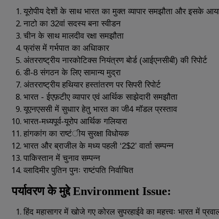
यूरोपीय
देशों
के
साथ
भारत
का
मुक्त
व्यापार
समझौता
और
इसके
आय
नाटो
का
32
वां
सदस्य
बना
स्वीडन
चीन
के
साथ
मालदीव
रक्षा
समझौता
फ्रांस
में
गर्भपात
का
अधिाकार
अंतरराष्ट्रीय
नारकोटिक्स
नियंत्रण
बोर्ड
(
आईएनसीबी
)
की
रिपोर्ट
डी
-8
संगठन
के
लिए
सामान्य
मुद्रा
अंतरराष्ट्रीय
हथियार
हस्तांतरण
पर
सिपरी
रिपोर्ट
भारत
-
ईएफ़टीए
व्यापार
एवं
आर्थिक
साझेदारी
समझौता
यूएनएससी
में
सुधाार
हेतु
भारत
का
जी
4
मॉडल
प्रस्ताव
भारत
-
मध्यपूर्व
-
यूरोप
आर्थिक
गलियारा
हांगकांग
का
राष्टंीय
सुरक्षा
विधोयक
भारत
और
ब्राजील
के
मध्य
पहली
‘2$2’
वार्ता
सम्पन्न
पाकिस्तान
में
चुनाव
सम्पन्न
व्लादिमीर
पुतिन
पुनः
राष्टंपति
निर्वाचित
पर्यावरण
के
मुद्दे
Environment Issue:
हिंद
महासागर
में
खोजे
गए
कोरल
सुपरहाईवे
का
महत्त्वः
भारत
में
प्रवा