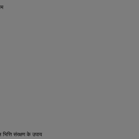
ाम
ल
भित्ति
संरक्षण
के
उपाय