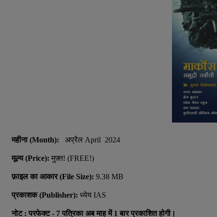
महीना
(Month):
अप्रैल
April
2024
मूल्य
(Price):
मुफ़्त
! (FREE!)
फ़ाइल
का
आकार
(File Size):
9.38 MB
प्रकाशक
(Publisher):
ध्येय
IAS
नोट
:
परफेक्ट
- 7
पत्रिका
अब
माह
में
1
बार
प्रकाशित
होगी।