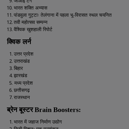
जीआई
टैग
भारत
शक्ति
अभ्यास
पांडवुला
गुट्टाः
तेलंगाना
में
पहला
भू
-
विरासत
स्थल
चयनित
तवी
महोत्सव
सम्पन्न
वैश्विक
खुशहाली
रिपोर्ट
क्विक लर्न
उत्तर
प्रदेश
उत्तराखंड
बिहार
झारखंड
मध्य
प्रदेश
छत्तीसगढ़
राजस्थान
ब्रेन
बूस्टर
Brain Boosters:
भारत
में
जहाज
निर्माण
उद्योग