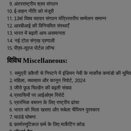
अंतरराष्ट्रीय
श्रम
संगठन
ई
-
वाहन
नीति
को
मंजूरी
13
वां
विश्व
व्यापार
संगठन
मंत्रिस्तरीय
सम्मेलन
सम्पन्न
आरबीआई
की
विनियमित
संस्थाएँ
भारत
में
बढ़ती
आय
असमानता
नई
टोल
संग्रह
प्रणाली
पीएम
-
सूरज
पोर्टल
लॉन्च
विविध
Miscellaneous:
समुद्री
डकैती
से
निपटने
में
इंडियन
नेवी
के
मार्कोस
कमांडो
की
भूमि
महिला
,
व्यवसाय
और
कानून
रिपोर्ट
, 2024
जीरो
फ़ूड
चिल्डेंन
की
बढ़ती
संख्या
प्रवासियों
पर
आईओएम
रिपोर्ट
प्रारंभिक
बचपन
के
लिए
राष्ट्रीय
ढांचा
भारत
को
मिला
खसरा
और
रूबेला
चैंपियन
पुरस्कार
याउंडे
घोषणा
फ़ार्मास्युटिकल
फ़र्म
के
लिए
मार्केटिंग
कोड