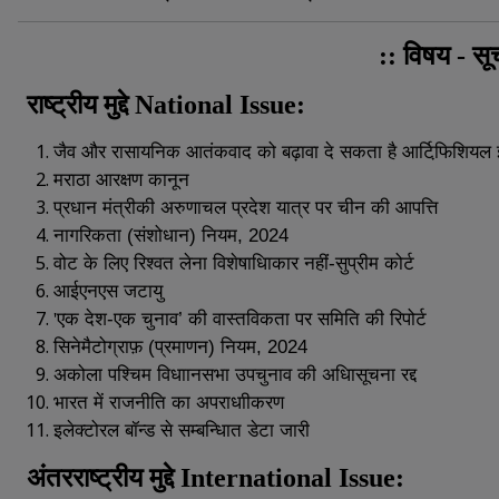
विषय
सू
::
-
राष्ट्रीय
मुद्दे
National Issue:
जैव
और
रासायनिक
आतंकवाद
को
बढ़ावा
दे
सकता
है
आर्टिफि़शियल
मराठा
आरक्षण
कानून
प्रधान
मंत्रीकी
अरुणाचल
प्रदेश
यात्र
पर
चीन
की
आपत्ति
नागरिकता
(
संशोधान
)
नियम
, 2024
वोट
के
लिए
रिश्वत
लेना
विशेषाधिाकार
नहीं
-
सुप्रीम
कोर्ट
आईएनएस
जटायु
'एक
देश
-
एक
चुनाव
’
की
वास्तविकता
पर
समिति
की
रिपोर्ट
सिनेमैटोग्राफ़
(
प्रमाणन
)
नियम
, 2024
अकोला
पश्चिम
विधाानसभा
उपचुनाव
की
अधिासूचना
रद्द
भारत
में
राजनीति
का
अपराधाीकरण
इलेक्टोरल
बॉन्ड
से
सम्बन्धिात
डेटा
जारी
अंतरराष्ट्रीय
मुद्दे
International Issue: