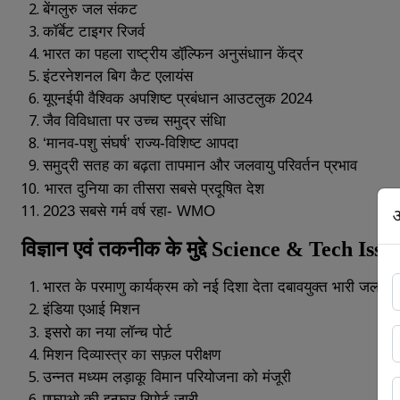
बेंगलुरु
जल
संकट
कॉर्बेट
टाइगर
रिजर्व
भारत
का
पहला
राष्ट्रीय
डॉल्फि़न
अनुसंधाान
केंद्र
इंटरनेशनल
बिग
कैट
एलायंस
यूएनईपी
वैश्विक
अपशिष्ट
प्रबंधान
आउटलुक
2024
जैव
विविधाता
पर
उच्च
समुद्र
संधिा
‘
मानव
-
पशु
संघर्ष
’
राज्य
-
विशिष्ट
आपदा
समुद्री
सतह
का
बढ़ता
तापमान
और
जलवायु
परिवर्तन
प्रभाव
भारत
दुनिया
का
तीसरा
सबसे
प्रदूषित
देश
2023
सबसे
गर्म
वर्ष
रहा
- WMO
अ
विज्ञान
एवं
तकनीक
के
मुद्दे
Science & Tech Issu
भारत
के
परमाणु
कार्यक्रम
को
नई
दिशा
देता
दबावयुक्त
भारी
जल
रि
इंडिया
एआई
मिशन
इसरो
का
नया
लॉन्च
पोर्ट
मिशन
दिव्यास्त्र
का
सफ़ल
परीक्षण
उन्नत
मध्यम
लड़ाकू
विमान
परियोजना
को
मंजूरी
एफ़एओ
की
इन्फ़ार
रिपोर्ट
जारी