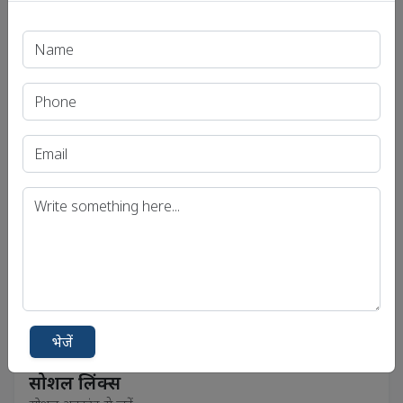
भेजें
भेजें
सोशल लिंक्स