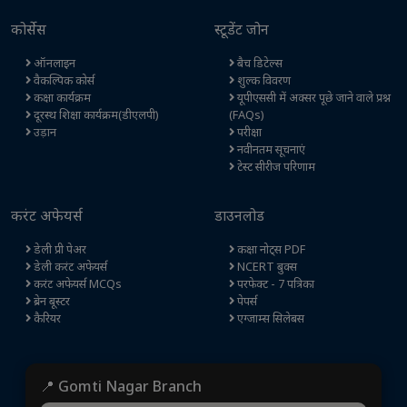
कोर्सेस
स्टूडेंट जोन
ऑनलाइन
बैच डिटेल्स
वैकल्पिक कोर्स
शुल्क विवरण
कक्षा कार्यक्रम
यूपीएससी में अक्सर पूछे जाने वाले प्रश्न
दूरस्थ शिक्षा कार्यक्रम(डीएलपी)
(FAQs)
उड़ान
परीक्षा
नवीनतम सूचनाएं
टेस्ट सीरीज परिणाम
करंट अफेयर्स
डाउनलोड
डेली प्री पेअर
कक्षा नोट्स PDF
डेली करंट अफेयर्स
NCERT बुक्स
करंट अफेयर्स MCQs
परफेक्ट - 7 पत्रिका
ब्रेन बूस्टर
पेपर्स
कैरियर
एग्जाम्स सिलेबस
📍 Gomti Nagar Branch