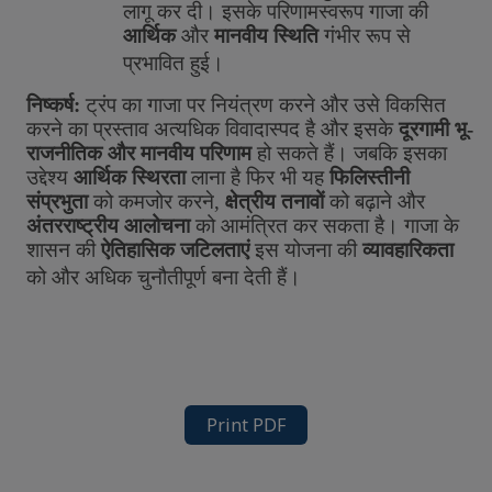
लागू
कर
दी।
इसके
परिणामस्वरूप
गाजा
की
आर्थिक
और
मानवीय
स्थिति
गंभीर
रूप
से
प्रभावित
हुई।
निष्कर्ष
:
ट्रंप
का
गाजा
पर
नियंत्रण
करने
और
उसे
विकसित
करने
का
प्रस्ताव
अत्यधिक
विवादास्पद
है
और
इसके
दूरगामी
भू
-
राजनीतिक
और
मानवीय
परिणाम
हो
सकते
हैं।
जबकि
इसका
उद्देश्य
आर्थिक
स्थिरता
लाना
है
फिर
भी
यह
फिलिस्तीनी
संप्रभुता
को
कमजोर
करने
,
क्षेत्रीय
तनावों
को
बढ़ाने
और
अंतरराष्ट्रीय
आलोचना
को
आमंत्रित
कर
सकता
है।
गाजा
के
शासन
की
ऐतिहासिक
जटिलताएं
इस
योजना
की
व्यावहारिकता
को
और
अधिक
चुनौतीपूर्ण
बना
देती
हैं।
Print PDF