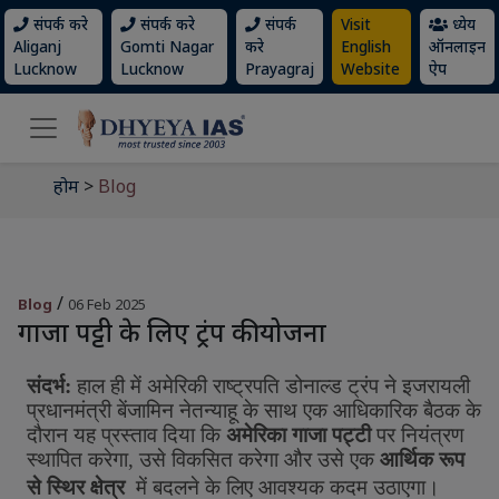
संपर्क करे
संपर्क करे
संपर्क
Visit
ध्येय
Aliganj
Gomti Nagar
करे
English
ऑनलाइन
Lucknow
Lucknow
Prayagraj
Website
ऐप
होम
>
Blog
/
Blog
06 Feb 2025
गाजा पट्टी के लिए ट्रंप की योजना
संदर्भ
:
हाल
ही
में
अमेरिकी
राष्ट्रपति
डोनाल्ड
ट्रंप
ने
इजरायली
प्रधानमंत्री
बेंजामिन
नेतन्याहू
के
साथ
एक
आधिकारिक
बैठक
के
दौरान
यह
प्रस्ताव
दिया
कि
अमेरिका
गाजा
पट्टी
पर
नियंत्रण
स्थापित
करेगा
,
उसे
विकसित
करेगा
और
उसे
एक
आर्थिक
रूप
से
स्थिर
क्षेत्र
में
बदलने
के
लिए
आवश्यक
कदम
उठाएगा।