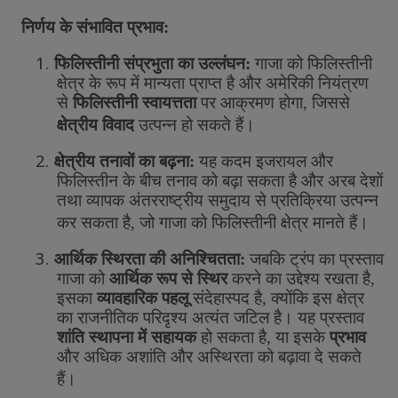
निर्णय
के
संभावित
प्रभाव
:
1.
फिलिस्तीनी
संप्रभुता
का
उल्लंघन
:
गाजा
को
फिलिस्तीनी
क्षेत्र
के
रूप
में
मान्यता
प्राप्त
है
और
अमेरिकी
नियंत्रण
से
फिलिस्तीनी
स्वायत्तता
पर
आक्रमण
होगा
,
जिससे
क्षेत्रीय
विवाद
उत्पन्न
हो
सकते
हैं।
2.
क्षेत्रीय
तनावों
का
बढ़ना
:
यह
कदम
इजरायल
और
फिलिस्तीन
के
बीच
तनाव
को
बढ़ा
सकता
है
और
अरब
देशों
तथा
व्यापक
अंतरराष्ट्रीय
समुदाय
से
प्रतिक्रिया
उत्पन्न
कर
सकता
है
,
जो
गाजा
को
फिलिस्तीनी
क्षेत्र
मानते
हैं।
3.
आर्थिक
स्थिरता
की
अनिश्चितता
:
जबकि
ट्रंप
का
प्रस्ताव
गाजा
को
आर्थिक
रूप
से
स्थिर
करने
का
उद्देश्य
रखता
है
,
इसका
व्यावहारिक
पहलू
संदेहास्पद
है
,
क्योंकि
इस
क्षेत्र
का
राजनीतिक
परिदृश्य
अत्यंत
जटिल
है।
यह
प्रस्ताव
शांति
स्थापना
में
सहायक
हो
सकता
है
,
या
इसके
प्रभाव
और
अधिक
अशांति
और
अस्थिरता
को
बढ़ावा
दे
सकते
हैं।