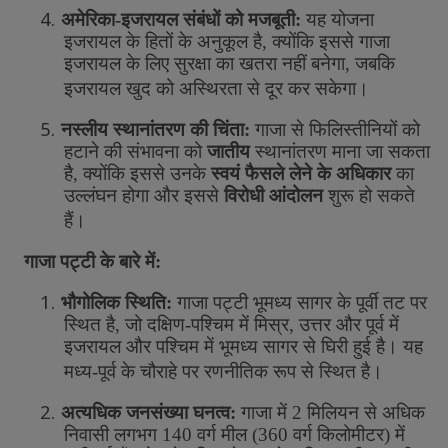
4.
अमेरिका
-
इजरायल
संबंधों
को
मजबूती
:
यह
योजना
इजरायल
के
हितों
के
अनुकूल
है
,
क्योंकि
इससे
गाजा
इजरायल
के
लिए
सुरक्षा
का
खतरा
नहीं
बनेगा
,
जबकि
इजरायल
खुद
को
अस्थिरता
से
दूर
कर
सकेगा।
5.
नस्लीय
स्थानांतरण
की
चिंता
:
गाजा
से
फिलिस्तीनियों
को
हटाने
की
संभावना
को
जातीय
स्थानांतरण
माना
जा
सकता
है
,
क्योंकि
इससे
उनके
स्वयं
फैसले
लेने
के
अधिकार
का
उल्लंघन
होगा
और
इससे
विरोधी
आंदोलन
शुरू
हो
सकते
हैं।
गाजा
पट्टी
के
बारे
में
:
1.
भौगोलिक
स्थिति
:
गाजा
पट्टी
भूमध्य
सागर
के
पूर्वी
तट
पर
स्थित
है
,
जो
दक्षिण
-
पश्चिम
में
मिस्र
,
उत्तर
और
पूर्व
में
इजरायल
और
पश्चिम
में
भूमध्य
सागर
से
घिरी
हुई
है।
यह
मध्य
-
पूर्व
के
चौराहे
पर
रणनीतिक
रूप
से
स्थित
है।
2.
अत्यधिक
जनसंख्या
घनत्व
:
गाजा
में
2
मिलियन
से
अधिक
निवासी
लगभग
140
वर्ग
मील
(360
वर्ग
किलोमीटर
)
में