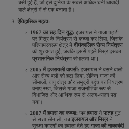
बसी
हुई
हैं
,
जो
इसे
दुनिया
के
सबसे
अधिक
घनी
आबादी
वाले
क्षेत्रों
में
से
एक
बनाता
है।
3.
ऐतिहासिक
महत्व
:
1967
का
छह
-
दिन
युद्ध
:
इजरायल
ने
गाजा
पट्टी
o
पर
मिस्र
के
नियंत्रण
से
कब्जा
कर
लिया
,
जिसके
परिणामस्वरूप
क्षेत्र
में
दीर्घकालिक
सैन्य
नियंत्रण
की
शुरुआत
हुई
,
जबकि
इससे
पहले
मिस्र
इसका
प्रशासनिक
नियंत्रण
संभालता
था।
2005
में
इजरायली
वापसी
:
इजरायल
ने
बसने
वालों
o
और
सैन्य
बलों
को
हटा
लिया
,
लेकिन
गाजा
की
सीमाओं
,
वायु
क्षेत्र
और
समुद्री
पहुंच
पर
नियंत्रण
बनाए
रखा
,
जिससे
गाजा
राजनीतिक
रूप
से
विभाजित
और
आर्थिक
रूप
से
अलग
-
थलग
पड़
गया।
2007
में
हमास
का
कब्जा
:
जब
हमास
ने
फतह
गुट
o
से
सत्ता
छीन
ली
,
तब
इजरायल
और
मिस्र
ने
सुरक्षा
कारणों
का
हवाला
देते
हुए
गाजा
की
नाकाबंदी