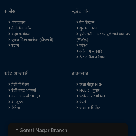
कोर्सेस
स्टूडेंट जोन
ऑनलाइन
बैच डिटेल्स
वैकल्पिक कोर्स
शुल्क विवरण
कक्षा कार्यक्रम
यूपीएससी में अक्सर पूछे जाने वाले प्रश्न
दूरस्थ शिक्षा कार्यक्रम(डीएलपी)
(FAQs)
उड़ान
परीक्षा
नवीनतम सूचनाएं
टेस्ट सीरीज परिणाम
करंट अफेयर्स
डाउनलोड
डेली प्री पेअर
कक्षा नोट्स PDF
डेली करंट अफेयर्स
NCERT बुक्स
करंट अफेयर्स MCQs
परफेक्ट - 7 पत्रिका
ब्रेन बूस्टर
पेपर्स
कैरियर
एग्जाम्स सिलेबस
📍 Gomti Nagar Branch