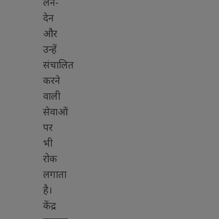
लेन-
देन
और
उन्हें
संचालित
करने
वाली
सेवाओं
पर
भी
रोक
लगाता
है।
केंद्र