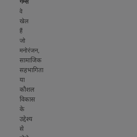
गेम्स
वे
खेल
हैं
जो
मनोरंजन
,
सामाजिक
सहभागिता
या
कौशल
विकास
के
उद्देश्य
से