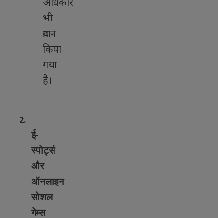
अधिकार
भी
प्रदान
किया
गया
है।
2.
ई-
स्पोर्ट्स
और
ऑनलाइन
सोशल
गेम्स