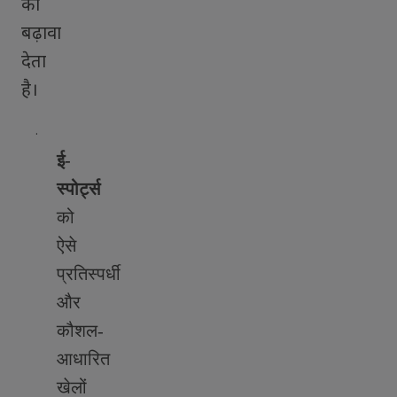
को
बढ़ावा
देता
है।
·
ई-
स्पोर्ट्स
को
ऐसे
प्रतिस्पर्धी
और
कौशल-
आधारित
खेलों