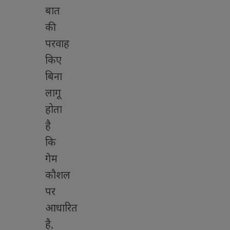
बात
की
परवाह
किए
बिना
लागू
होता
है
कि
गेम
कौशल
पर
आधारित
है
,