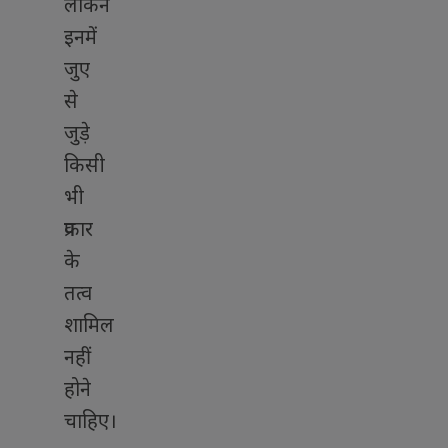
लेकिन
इनमें
जुए
से
जुड़े
किसी
भी
प्रकार
के
तत्व
शामिल
नहीं
होने
चाहिए।