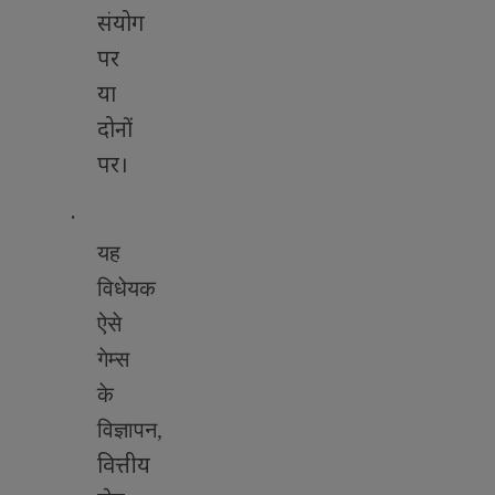
संयोग
पर
या
दोनों
पर।
·
यह
विधेयक
ऐसे
गेम्स
के
विज्ञापन
,
वित्तीय