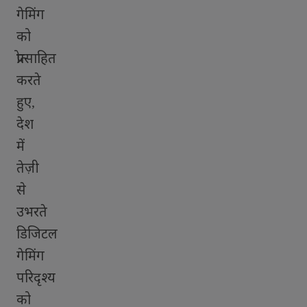
गेमिंग
को
प्रोत्साहित
करते
हुए
,
देश
में
तेज़ी
से
उभरते
डिजिटल
गेमिंग
परिदृश्य
को