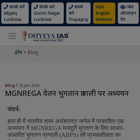
संपर्क करे
संपर्क करे
संपर्क
Visit
ध्येय
Aliganj
Gomti Nagar
करे
English
ऑनलाइन
Lucknow
Lucknow
Prayagraj
Website
ऐप
होम
>
Blog
/
Blog
25 Jan 2025
MGNREGA वेतन भुगतान प्रणाली पर अध्ययन
संदर्भ
:
हाल
ही
में
भारतीय
श्रम
अर्थशास्त्र
जर्नल
में
प्रकाशित
एक
अध्ययन
ने
MGNREGA
मजदूरी
भुगतान
के
लिए
आधार
-
आधारित
भुगतान
प्रणाली
(
ABPS)
की
प्रभावशीलता
का