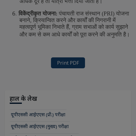
अधिक
दूर
है
तो
यात्रा
भत्ता
दिया
जाता
है।
6.
विकेंद्रीकृत
योजना
:
पंचायती
राज
संस्थान
(
PRI)
योजना
बनाने
,
क्रियान्वित
करने
और
कार्यों
की
निगरानी
में
महत्वपूर्ण
भूमिका
निभाते
हैं
,
ग्राम
सभाओं
को
कार्य
सुझाने
और
कम
से
कम
आधे
कार्यों
को
पूरा
करने
की
अनुमति
है।
Print PDF
हाल के लेख
यूपीएससी आईएएस (प्री.) परीक्षा
यूपीएससी आईएएस (मुख्य) परीक्षा