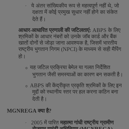
·
ये
अंतर
सांख्यिकीय
रूप
से
महत्वपूर्ण
नहीं
थे
,
जो
दक्षता
में
कोई
प्रमुख
सुधार
नहीं
होने
का
संकेत
देते
हैं।
आधार
-
आधारित
प्रणाली
की
जटिलताएं
:
ABPS
के
लिए
श्रमिकों
के
आधार
नंबरों
को
उनके
जॉब
कार्ड
और
बैंक
खातों
दोनों
से
जोड़ा
जाना
आवश्यक
है
,
जिसमें
भारतीय
राष्ट्रीय
भुगतान
निगम
(
NPCI)
के
माध्यम
से
सही
मैपिंग
हो।
यह
जटिल
प्रक्रिया
बेमेल
या
गलत
निर्देशित
o
भुगतान
जैसी
समस्याओं
का
कारण
बन
सकती
है।
ABPS
की
केंद्रीकृत
प्रकृति
श्रमिकों
के
लिए
इन
o
मुद्दों
को
स्थानीय
स्तर
पर
हल
करना
कठिन
बना
देती
है।
MGNREGA
क्या
है
?
·
2005
में
पारित
महात्मा
गांधी
राष्ट्रीय
ग्रामीण
रोज़गार
गारंटी
अधिनियम
(
MGNREGA)
,