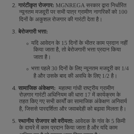
2.
गारंटीकृत
रोजगार
:
MGNREGA
सरकार
द्वारा
निर्धारित
न्यूनतम
मजदूरी
पर
सभी
पात्र
ग्रामीण
नागरिकों
को
100
दिनों
के
अकुशल
रोजगार
की
गारंटी
देता
है।
3.
बेरोजगारी
भत्ता
:
यदि
आवेदन
के
15
दिनों
के
भीतर
काम
प्रदान
नहीं
o
किया
जाता
है
,
तो
बेरोजगारी
भत्ता
प्रदान
किया
जाता
है।
भत्ता
पहले
30
दिनों
के
लिए
न्यूनतम
मजदूरी
का
1/4
o
है
और
उसके
बाद
की
अवधि
के
लिए
1/2
है।
4.
सामाजिक
अंकेक्षण
:
महात्मा
गांधी
राष्ट्रीय
ग्रामीण
रोज़गार
गारंटी
अधिनियम
की
धारा
17
में
कार्यक्रम
के
तहत
किए
गए
सभी
कार्यों
का
सामाजिक
अंकेक्षण
अनिवार्य
है
,
जिससे
पारदर्शिता
और
जवाबदेही
को
बढ़ावा
मिलता
है।
5.
स्थानीय
रोजगार
को
वरीयता
:
आवेदक
के
गांव
के
5
किमी
के
दायरे
में
काम
प्रदान
किया
जाता
है
और
यदि
काम