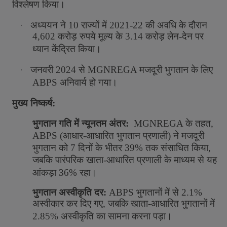
विश्लेषण
किया।
·
अध्ययन
ने
10
राज्यों
में
2021-22
की
अवधि
के
दौरान
4,602
करोड़
रुपये
मूल्य
के
3.14
करोड़
लेन
-
देन
पर
ध्यान
केंद्रित
किया।
·
जनवरी
2024
से
MGNREGA
मजदूरी
भुगतान
के
लिए
ABPS
अनिवार्य
हो
गया
।
मुख्य
निष्कर्ष
:
भुगतान
गति
में
न्यूनतम
अंतर
:
MGNREGA
के
तहत
,
ABPS (
आधार
-
आधारित
भुगतान
प्रणाली
)
ने
मजदूरी
भुगतान
को
7
दिनों
के
भीतर
39%
तक
संसाधित
किया
,
जबकि
पारंपरिक
खाता
-
आधारित
प्रणाली
के
माध्यम
से
यह
आंकड़ा
36%
रहा।
भुगतान
अस्वीकृति
दर
:
ABPS
भुगतानों
में
से
2.1%
अस्वीकार
कर
दिए
गए
,
जबकि
खाता
-
आधारित
भुगतानों
में
2.85%
अस्वीकृति
का
सामना
करना
पड़ा।