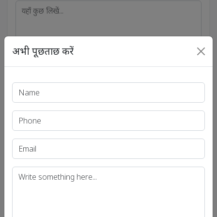
अभी पूछताछ करें
भेजें
सोशल लिंक्स
सोशल अकाउंट से जुड़ें
एंड्रॉयड
फेसबुक
ट्विटर