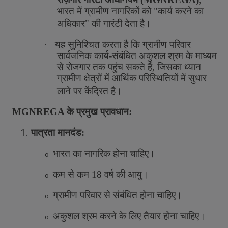
भारत
में
ग्रामीण
नागरिकों
को
"
कार्य
करने
का
अधिकार
"
की
गारंटी
देता
है।
·
यह
सुनिश्चित
करता
है
कि
ग्रामीण
परिवार
सार्वजनिक
कार्य
-
संबंधित
अकुशल
श्रम
के
माध्यम
से
रोजगार
तक
पहुंच
सकते
हैं
,
जिसका
ध्यान
ग्रामीण
क्षेत्रों
में
आर्थिक
परिस्थितियों
में
सुधार
लाने
पर
केंद्रित
है।
MGNREGA
के
प्रमुख
प्रावधान
:
1.
पात्रता
मानदंड
:
भारत
का
नागरिक
होना
चाहिए।
o
कम
से
कम
18
वर्ष
की
आयु।
o
ग्रामीण
परिवार
से
संबंधित
होना
चाहिए।
o
अकुशल
श्रम
करने
के
लिए
तैयार
होना
चाहिए।
o