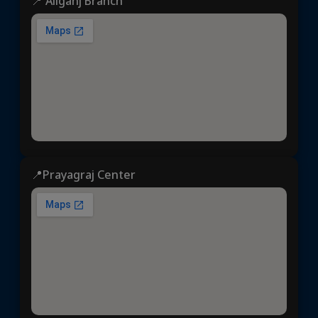
📍 Aliganj Branch
📍Prayagraj Center