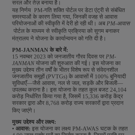
सरल
और
तेज़
बनाया
है।
यह
निर्णय
PM-
गति
शक्ति
पोर्टल
पर
डेटा
एंट्री
से
संबंधित
समस्याओं
के
कारण
लिया
गया
,
जिनकी
वजह
से
आवास
परियोजनाओं
की
स्वीकृति
में
देरी
हो
रही
थी।
अब
PM-
आवास
पोर्टल
के
माध्यम
से
स्वीकृति
प्रक्रिया
को
सुगम
बनाकर
मंत्रालय
ने
योजना
के
कार्यान्वयन
को
गति
दी
है।
PM-JANMAN
के
बारे
में
:
15
नवम्बर
2023
को
जनजातीय
गौरव
दिवस
पर
PM-
JANMAN
योजना
की
शुरुआत
की
गई।
इस
योजना
का
मुख्य
उद्देश्य
तीन
वर्षों
के
भीतर
विशेष
रूप
से
संवेदनशील
जनजातीय
समूहों
(
PVTGs)
के
आवासों
में
100%
बुनियादी
सुविधाएँ
—
जैसे
आवास
,
नल
से
जल
,
सड़कें
और
बिजली
—
उपलब्ध
कराना
है।
इस
योजना
के
तहत
कुल
बजट
24,104
करोड़
निर्धारित
किया
गया
है
,
जिसमें
15,336
करोड़
केंद्र
सरकार
द्वारा
और
8,768
करोड़
राज्य
सरकारों
द्वारा
प्रदान
किए
जाएंगे।
मुख्य
उद्देश्य
और
लक्ष्य
:
•
आवास
:
इस
योजना
का
लक्ष्य
PM-AWAS
घटक
के
तहत