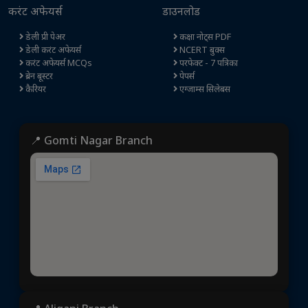
करंट अफेयर्स
डाउनलोड
डेली प्री पेअर
कक्षा नोट्स PDF
डेली करंट अफेयर्स
NCERT बुक्स
करंट अफेयर्स MCQs
परफेक्ट - 7 पत्रिका
ब्रेन बूस्टर
पेपर्स
कैरियर
एग्जाम्स सिलेबस
📍 Gomti Nagar Branch