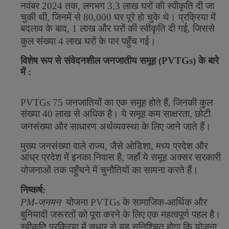
नवंबर
2024
तक
,
लगभग
3.3
लाख
घरों
की
स्वीकृति
दी
जा
चुकी
थी
,
जिनमें
से
80,000
घर
पूरे
हो
चुके
थे।
प्रक्रिया
में
बदलाव
के
बाद
, 1
लाख
और
घरों
की
स्वीकृति
दी
गई
,
जिससे
कुल
संख्या
4
लाख
घरों
के
पार
पहुँच
गई।
विशेष
रूप
से
संवेदनशील
जनजातीय
समूह
(
PVTGs)
के
बारे
में
:
PVTGs 75
जनजातियों
का
एक
समूह
होते
हैं
,
जिनकी
कुल
संख्या
40
लाख
से
अधिक
है।
ये
समूह
कम
साक्षरता
,
छोटी
जनसंख्या
और
साधारण
अर्थव्यवस्था
के
लिए
जाने
जाते
हैं।
मुख्य
जनसंख्या
वाले
राज्य
,
जैसे
ओडिशा
,
मध्य
प्रदेश
और
आंध्र
प्रदेश
में
इनका
निवास
है
,
जहाँ
ये
समूह
अक्सर
सरकारी
योजनाओं
तक
पहुँचने
में
चुनौतियों
का
सामना
करते
हैं।
निष्कर्ष
:
PM-
जनमन
योजना
PVTGs
के
सामाजिक
-
आर्थिक
और
बुनियादी
जरूरतों
को
पूरा
करने
के
लिए
एक
महत्वपूर्ण
पहल
है।
स्वीकृति
प्रक्रिया
में
सुधार
से
यह
सुनिश्चित
होगा
कि
योजना