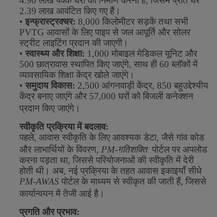
4.90
लाख
पक्के
घरों
का
निर्माण
करना
है
,
जिसमें
प्रति
घर
2.39
लाख
आवंटित
किए
गए
हैं।
•
इन्फ्रास्ट्रक्चर
:
8,000
किलोमीटर
सड़कें
तथा
सभी
PVTG
आवासों
के
लिए
पाइप
से
जल
आपूर्ति
और
सोलर
स्ट्रीट
लाइटिंग
प्रदान
की
जाएगी।
•
स्वास्थ्य
और
शिक्षा
:
1,000
मोबाइल
मेडिकल
यूनिट
और
500
छात्रावास
स्थापित
किए
जाएंगे
,
साथ
ही
60
ब्लॉकों
में
व्यावसायिक
शिक्षा
केंद्र
खोले
जाएंगे।
•
समुदाय
विकास
:
2,500
आंगनवाड़ी
केंद्र
, 850
बहुउद्देश्यीय
केंद्र
बनाए
जाएंगे
और
57,000
घरों
को
बिजली
कनेक्शन
प्रदान
किए
जाएंगे।
स्वीकृति
प्रक्रिया
में
बदलाव
:
पहले
,
आवास
स्वीकृति
के
लिए
आवश्यक
डेटा
,
जैसे
गांव
कोड
और
लाभार्थियों
के
विवरण
,
PM-
गतिशक्ति
पोर्टल
पर
अपलोड
करना
पड़ता
था
,
जिससे
परियोजनाओं
की
स्वीकृति
में
देरी
होती
थी।
अब
,
नई
प्रक्रिया
के
तहत
आवास
इकाइयाँ
सीधे
PM-AWAS
पोर्टल
के
माध्यम
से
स्वीकृत
की
जाती
हैं
,
जिससे
कार्यान्वयन
में
तेजी
आई
है
।
प्रगति
और
प्रभाव
: