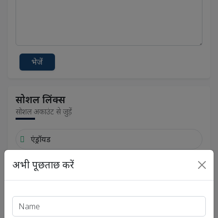
भेजें
सोशल लिंक्स
सोशल अकाउंट से जुड़ें
एंड्रॉयड
अभी पूछताछ करें
फेसबुक
ट्विटर
टेलीग्राम