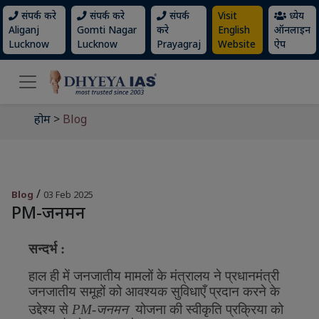
संपर्क करे
संपर्क करे
संपर्क
Visit
ध्येय
Aliganj
Gomti Nagar
करे
English
ऑनलाइन
Lucknow
Lucknow
Prayagraj
Website
ऐप
होम
>
Blog
/
Blog
03 Feb 2025
PM-जनमन
सन्दर्भ
:
हाल
ही
में
जनजातीय
मामलों
के
मंत्रालय
ने
प्रधानमंत्री
जनजातीय
समूहों
को
आवश्यक
सुविधाएँ
प्रदान
करने
के
उद्देश्य
से
PM-
जनमन
योजना
की
स्वीकृति
प्रक्रिया
को