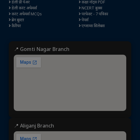
डेली प्री पेअर
कक्षा नोट्स PDF
डेली करंट अफेयर्स
NCERT बुक्स
करंट अफेयर्स MCQs
परफेक्ट - 7 पत्रिका
ब्रेन बूस्टर
पेपर्स
कैरियर
एग्जाम्स सिलेबस
📍 Gomti Nagar Branch
📍 Aliganj Branch