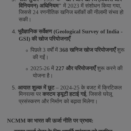
विनियमन
)
अधिनियम
"
में
2023
में
संशोधन
किया
गया
,
जिससे
24
रणनीतिक
खनिज
ब्लॉकों
की
नीलामी
संभव
हो
सकी।
4.
भूवैज्ञानिक
सर्वेक्षण
(
Geological Survey of India -
GSI)
की
खोज
परियोजनाएँ
पिछले
3
वर्षों
में
368
खनिज
खोज
परियोजनाएँ
शुरू
o
की
गईं।
2025-26
में
227
और
परियोजनाएँ
शुरू
करने
की
o
योजना
है।
5.
आयात
शुल्क
में
छूट
– 202
4-2
5
के
बजट
में
क्रिटिकल
मिनरल्स
पर
कस्टम
ड्यूटी
हटाई
गई
,
जिससे
घरेलू
प्रसंस्करण
और
निर्माण
को
बढ़ावा
मिलेगा।
NCMM
का
भारत
की
ऊर्जा
नीति
पर
प्रभाव
: