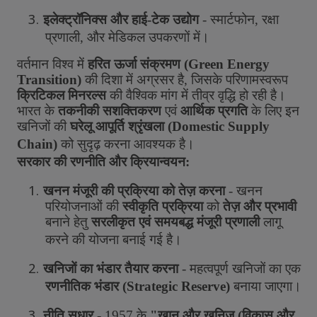
3.
इलेक्ट्रॉनिक्स
और
हाई
-
टेक
उद्योग
-
स्मार्टफोन
,
रक्षा
प्रणाली
,
और
मेडिकल
उपकरणों
में।
वर्तमान
विश्व
में
हरित
ऊर्जा
संक्रमण
(
Green Energy
Transition)
की
दिशा
में
अग्रसर
है
,
जिसके
परिणामस्वरूप
क्रिटिकल
मिनरल्स
की
वैश्विक
मांग
में
तीव्र
वृद्धि
हो
रही
है।
भारत
के
तकनीकी
सशक्तिकरण
एवं
आर्थिक
प्रगति
के
लिए
इन
खनिजों
की
घरेलू
आपूर्ति
श्रृंखला
(
Domestic Supply
Chain)
को
सुदृढ़
करना
आवश्यक
है।
सरकार
की
रणनीति
और
क्रियान्वयन
:
1.
खनन
मंजूरी
की
प्रक्रिया
को
तेज़
करना
-
खनन
परियोजनाओं
की
स्वीकृति
प्रक्रिया
को
तेज़
और
प्रभावी
बनाने
हेतु
सरलीकृत
एवं
समयबद्ध
मंजूरी
प्रणाली
लागू
करने
की
योजना
बनाई
गई
है।
2.
खनिजों
का
भंडार
तैयार
करना
-
महत्वपूर्ण
खनिजों
का
एक
रणनीतिक
भंडार
(
Strategic Reserve)
बनाया
जाएगा।
3.
नीति
सुधार
- 1957
के
"
खान
और
खनिज
(
विकास
और