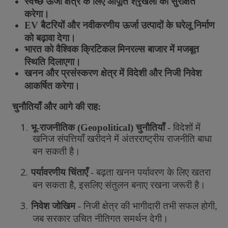
स्वच्छ
ऊर्जा
क्षेत्र
के
लिए
आपूर्ति
श्रृंखला
को
सुरक्षित
करेगा।
EV
बैटरियों
और
नवीकरणीय
ऊर्जा
उत्पादों
के
घरेलू
निर्माण
को
बढ़ावा
देगा।
भारत
को
वैश्विक
क्रिटिकल
मिनरल्स
बाजार
में
मजबूत
स्थिति
दिलाएगा।
खनन
और
प्रसंस्करण
क्षेत्र
में
विदेशी
और
निजी
निवेश
आकर्षित
करेगा।
चुनौतियाँ
और
आगे
की
राह
:
1.
भू
-
राजनीतिक
(
Geopolitical)
चुनौतियाँ
-
विदेशों
में
खनिज
संपत्तियाँ
खरीदने
में
अंतरराष्ट्रीय
राजनीति
बाधा
बन
सकती
है।
2.
पर्यावरणीय
चिंताएँ
-
बढ़ता
खनन
पर्यावरण
के
लिए
खतरा
बन
सकता
है
,
इसलिए
संतुलन
बनाए
रखना
जरूरी
है।
3.
निवेश
जोखिम
-
निजी
क्षेत्र
की
भागीदारी
तभी
सफल
होगी
,
जब
सरकार
उचित
नीतिगत
समर्थन
देगी।