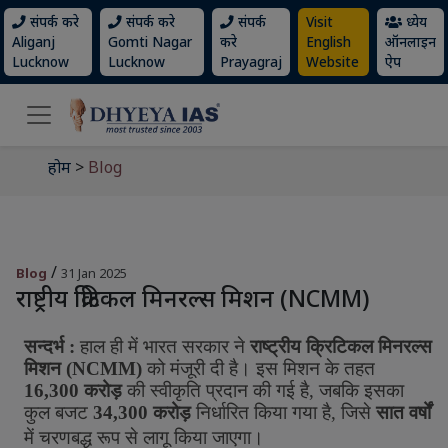
संपर्क करे
संपर्क करे
संपर्क
Visit
ध्येय
Aliganj
Gomti Nagar
करे
English
ऑनलाइन
Lucknow
Lucknow
Prayagraj
Website
ऐप
होम
>
Blog
/
Blog
31 Jan 2025
राष्ट्रीय क्रिटिकल मिनरल्स मिशन (NCMM)
सन्दर्भ
:
हाल
ही
में
भारत
सरकार
ने
राष्ट्रीय
क्रिटिकल
मिनरल्स
मिशन
(
NCMM)
को
मंजूरी
दी
है।
इस
मिशन
के
तहत
16,300
करोड़
की
स्वीकृति
प्रदान
की
गई
है
,
जबकि
इसका
कुल
बजट
34,300
करोड़
निर्धारित
किया
गया
है
,
जिसे
सात
वर्षों
में
चरणबद्ध
रूप
से
लागू
किया
जाएगा।