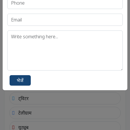
भेजें
सोशल लिंक्स
सोशल अकाउंट से जुड़ें
एंड्रॉयड
भेजें
फेसबुक
ट्विटर
टेलीग्राम
यूट्यूब