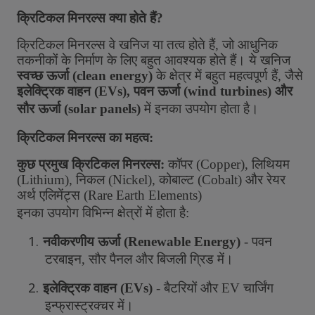
क्रिटिकल
मिनरल्स
क्या
होते
हैं
?
क्रिटिकल
मिनरल्स
वे
खनिज
या
तत्व
होते
हैं
,
जो
आधुनिक
तकनीकों
के
निर्माण
के
लिए
बहुत
आवश्यक
होते
हैं।
ये
खनिज
स्वच्छ
ऊर्जा
(
clean energy)
के
क्षेत्र
में
बहुत
महत्वपूर्ण
हैं
,
जैसे
इलेक्ट्रिक
वाहन
(
EVs),
पवन
ऊर्जा
(
wind turbines)
और
सौर
ऊर्जा
(
solar panels)
में
इनका
उपयोग
होता
है।
क्रिटिकल
मिनरल्स
का
महत्व
:
कुछ
प्रमुख
क्रिटिकल
मिनरल्स
:
कॉपर
(
Copper),
लिथियम
(
Lithium),
निकल
(
Nickel),
कोबाल्ट
(
Cobalt)
और
रेयर
अर्थ
एलिमेंट्स
(
Rare Earth Elements)
इनका
उपयोग
विभिन्न
क्षेत्रों
में
होता
है
:
1.
नवीकरणीय
ऊर्जा
(
Renewable Energy)
-
पवन
टरबाइन
,
सौर
पैनल
और
बिजली
ग्रिड
में।
2.
इलेक्ट्रिक
वाहन
(
EVs)
-
बैटरियों
और
EV
चार्जिंग
इन्फ्रास्ट्रक्चर
में।