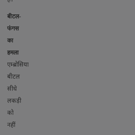
बीटल-
फंगस
का
हमला
एम्ब्रोसिया
बीटल
सीधे
लकड़ी
को
नहीं