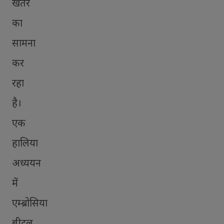
खतरे
का
सामना
कर
रहा
है।
एक
हालिया
अध्ययन
में
एम्ब्रोसिया
बीटल