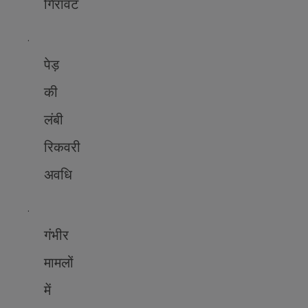
गिरावट
·
पेड़
की
लंबी
रिकवरी
अवधि
·
गंभीर
मामलों
में