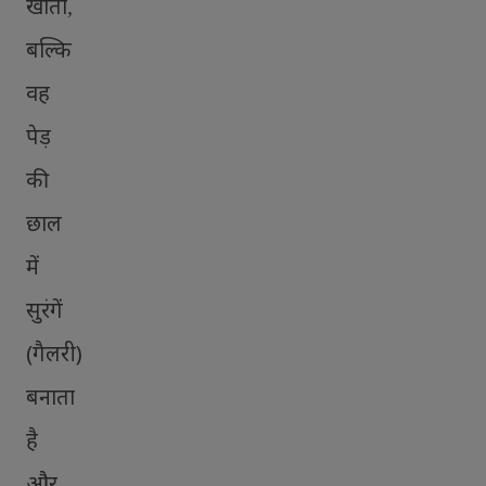
खाता
,
बल्कि
वह
पेड़
की
छाल
में
सुरंगें
(गैलरी)
बनाता
है
और