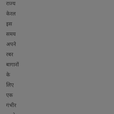
राज्य
केरल
इस
समय
अपने
रबर
बागानों
के
लिए
एक
गंभीर