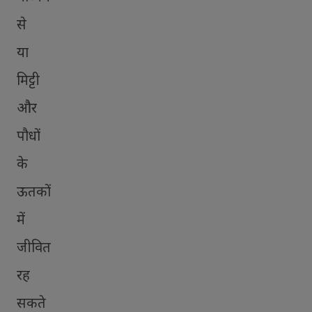
से
या
मिट्टी
और
पौधों
के
ऊतकों
में
जीवित
रह
सकते