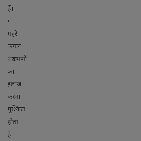
हैं।
•
गहरे
फंगल
संक्रमणों
का
इलाज
करना
मुश्किल
होता
है