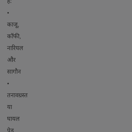
है:
•
काजू
,
कॉफी
,
नारियल
और
सागौन
•
तनावग्रस्त
या
घायल
पेड़
,