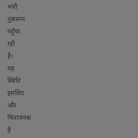
भारी
नुकसान
पहुँचा
रही
है।
यह
स्थिति
इसलिए
और
चिंताजनक
है