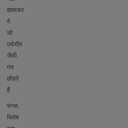
खासकर
वे
जो
एथेनॉल
जैसी
गंध
छोड़ते
हैं
फंगस
,
विशेष