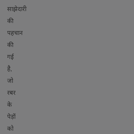
साझेदारी
की
पहचान
की
गई
है
,
जो
रबर
के
पेड़ों
को