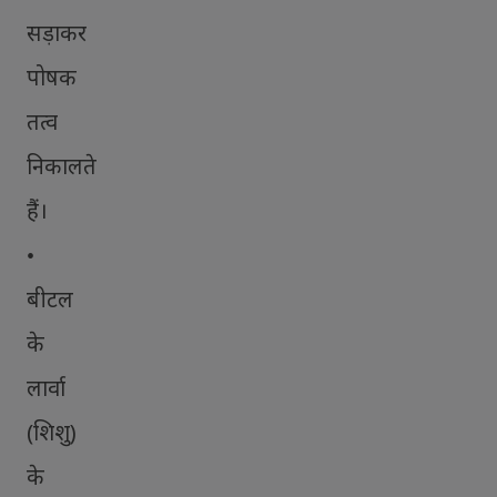
सड़ाकर
पोषक
तत्व
निकालते
हैं।
•
बीटल
के
लार्वा
(शिशु)
के