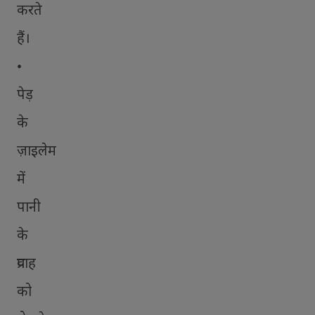
करते
हैं।
•
पेड़
के
ज़ाइलेम
में
पानी
के
प्रवाह
को