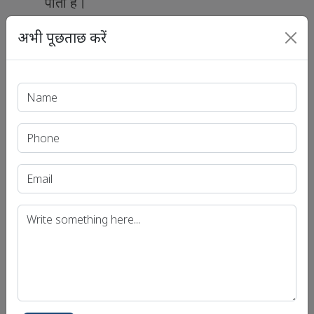
पाती हैं।
अभी पूछताछ करें
Print PDF
हाल के लेख
यूपीएससी आईएएस (प्री.) परीक्षा
यूपीएससी आईएएस (मुख्य) परीक्षा
यूपीएससी आईएएस (साक्षात्कार) परीक्षा
उत्तर प्रदेश लोक सेवा आयोग (UPPSC)
बिहार लोक सेवा आयोग (बीपीएससी)