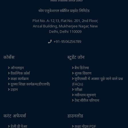
ध्येय एजुकेशनल सर्विसेज प्राइवेट लिमिटेड
Plot No. A-12,13, Flat No. 201, 2nd Floor,
Ansal Building, Mukherjee Nagar, New
Delhi, Delhi 110009
+91-9506256789
कोर्सेस
स्टूडेंट जोन
ऑनलाइन
बैच डिटेल्स
वैकल्पिक कोर्स
शुल्क विवरण
कक्षा कार्यक्रम
यूपीएससी में अक्सर पूछे जाने वाले प्रश्न
दूरस्थ शिक्षा कार्यक्रम(डीएलपी)
(FAQs)
उड़ान
परीक्षा
नवीनतम सूचनाएं
टेस्ट सीरीज परिणाम
करंट अफेयर्स
डाउनलोड
डेली प्री पेअर
कक्षा नोट्स PDF