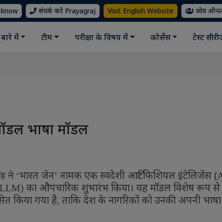
ucknow
संपर्क करे Prayagraj
Visit English Website
ध्येय ऑन
बारे में
टीम
परीक्षा के विषय में
कोर्सेस
टेस्ट सीर
ीमॉडल भाषा मॉडल
भारत जेन
नामक एक स्वदेशी आर्टिफिशियल इंटेलिजेंस (
ंह ने
‘
’
का औपचारिक शुभारंभ किया। यह मॉडल विशेष रूप से
- LLM)
सित किया गया है
ताकि देश के नागरिकों को उनकी अपनी भाषाओं
,