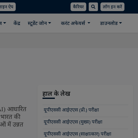
लाइन ऐप
कैरियर
लॉग इन करें
ीज
केंद्र
स्टूडेंट जोन
करंट अफेयर्स
डाउनलोड
हाल के लेख
आधारित
AI)
यूपीएससी आईएएस (प्री.) परीक्षा
 भारत की
यूपीएससी आईएएस (मुख्य) परीक्षा
 में उन्नत
यूपीएससी आईएएस (साक्षात्कार) परीक्षा