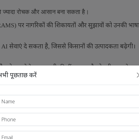
 को ज्यादा रोचक और आसान बना सकता है।
पर नागरिकों की शिकायतों और सुझावों को उनकी भाष
RAMS)
सेवाएं दे सकता है
जिससे किसानों की उत्पादकता बढ़ेगी।
ी
AI
,
है
जो एक ऐसे
प्रणाली की नींव रखता है जो पूरी तरह से भ
,
AI
भी पूछताछ करें
य यह सुनिश्चित करना है कि देश के हर नागरिक तक आर्टिफिशियल इंट
क्षरता स्तर कुछ भी हो या वह देश के किसी भी कोने में रहता
जेन
इसी प्रगति का प्रतीक है। यह देश की तकनीकी क्षमता
सा
’
,
उजागर करता है।