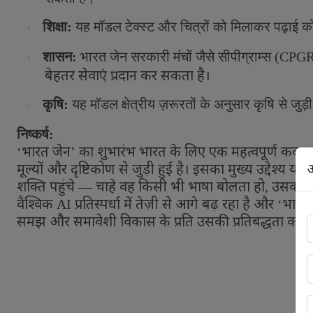
शिक्षा:
यह मॉडल टेक्स्ट और चित्रों को मिलाकर पढ़ाई
·
शासन:
भारत जेन सरकारी मंचों जैसे सीपीग्राम्स (
CPG
·
बेहतर सेवाएं प्रदान कर सकता है।
कृषि:
यह मॉडल क्षेत्रीय ज़रूरतों के अनुसार कृषि से जुड़
·
निष्कर्ष:
भारत जेन
का शुभारंभ भारत के लिए एक महत्वपूर्ण कदम 
‘
’
अ
मूल्यों और दृष्टिकोण से जुड़ी हुई है। इसका मुख्य उद्देश्
शक्ति पहुंचे
चाहे वह किसी भी भाषा बोलता हो
उसका सा
—
,
वैश्विक
प्रतिस्पर्धा में तेज़ी से आगे बढ़ रहा है और
भारत 
AI
‘
समझ और समावेशी विकास के प्रति उसकी प्रतिबद्धता को 