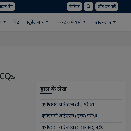
लाइन ऐप
कैरियर
लॉग इन करें
ीज
केंद्र
स्टूडेंट जोन
करंट अफेयर्स
डाउनलोड
 MCQs
हाल के लेख
यूपीएससी आईएएस (प्री.) परीक्षा
यूपीएससी आईएएस (मुख्य) परीक्षा
यूपीएससी आईएएस (साक्षात्कार) परीक्षा