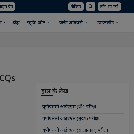
लाइन ऐप
कैरियर
लॉग इन करें
ीज
केंद्र
स्टूडेंट जोन
करंट अफेयर्स
डाउनलोड
 MCQs
हाल के लेख
यूपीएससी आईएएस (प्री.) परीक्षा
यूपीएससी आईएएस (मुख्य) परीक्षा
यूपीएससी आईएएस (साक्षात्कार) परीक्षा