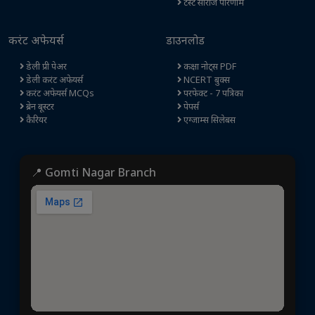
टेस्ट सीरीज परिणाम
करंट अफेयर्स
डाउनलोड
डेली प्री पेअर
कक्षा नोट्स PDF
डेली करंट अफेयर्स
NCERT बुक्स
करंट अफेयर्स MCQs
परफेक्ट - 7 पत्रिका
ब्रेन बूस्टर
पेपर्स
कैरियर
एग्जाम्स सिलेबस
📍 Gomti Nagar Branch