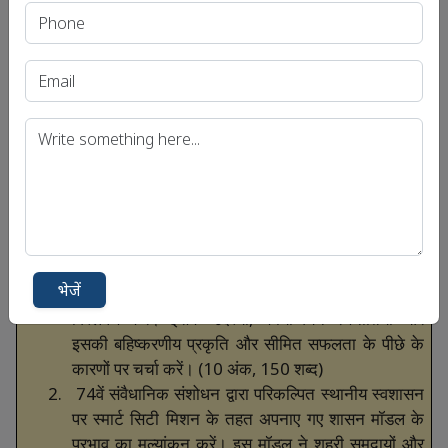
और
शहरी
समुदायों
पर
प्रतिकूल
प्रभाव
भारत
में
शहरी
विकास
की
जटिलताओं
को
रेखांकित
करते
हैं।
पर्याप्त
निवेश
और
विस्तार
के
बावजूद
,
स्मार्ट
सिटी
मिशन
अपने
परिवर्तनकारी
लक्ष्यों
को
प्राप्त
करने
के
लिए
संघर्ष
करता
रहा।
आगे
बढ़ते
हुए
,
इन
कमियों
को
अधिक
समावेशी
,
टिकाऊ
और
संदर्भ
-
संवेदनशील
शहरी
विकास
रणनीतियों
को
अपनाकर
दूर
करना
आवश्यक
है
जो
भारतीय
शहरों
की
विविध
वास्तविकताओं
और
स्थानीय
शासन
के
संवैधानिक
ढांचे
के
साथ
संरेखित
हों।
यूपीएससी
मुख्य
परीक्षा
के
लिए
संभावित
प्रश्न
भेजें
1.
भारत
में
स्मार्ट
सिटी
मिशन
(
एससीएम
)
का
आलोचनात्मक
विश्लेषण
करें।
इसके
उद्देश्यों
,
कार्यान्वयन
रणनीतियों
और
इसकी
बहिष्करणीय
प्रकृति
और
सीमित
सफलता
के
पीछे
के
कारणों
पर
चर्चा
करें।
(10
अंक
, 150
शब्द
)
2.
74
वें
संवैधानिक
संशोधन
द्वारा
परिकल्पित
स्थानीय
स्वशासन
पर
स्मार्ट
सिटी
मिशन
के
तहत
अपनाए
गए
शासन
मॉडल
के
प्रभाव
का
मूल्यांकन
करें।
इस
मॉडल
ने
शहरी
समुदायों
और