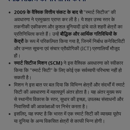
2009
के
वैश्विक
वित्तीय
संकट
के
बाद
से
"
स्मार्ट
सिटीज
"
की
अवधारणा
ने
प्रमुखता
प्राप्त
कर
ली
है।
ये
शहर
उच्च
स्तर
के
तकनीकी
एकीकरण
और
कुशल
बुनियादी
ढांचे
वाले
शहरी
क्षेत्रों
का
प्रतिनिधित्व
करते
हैं।
उन्हें
बौद्धिक
और
आर्थिक
गतिविधियों
के
केंद्रों
के
रूप
में
परिकल्पित
किया
गया
है
,
जिनमें
निर्बाध
कनेक्टिविटी
और
उन्नत
सूचना
एवं
संचार
प्रौद्योगिकी
(ICT)
प्रणालियाँ
मौजूद
हों।
स्मार्ट
सिटीज
मिशन
(SCM)
ने
इस
वैश्विक
अवधारणा
को
स्वीकार
किया
कि
"
स्मार्ट
सिटी
"
के
लिए
कोई
एक
सर्वव्यापी
परिभाषा
नहीं
हो
सकती
है।
मिशन
ने
इस
बात
पर
बल
दिया
कि
विभिन्न
क्षेत्रों
और
संदर्भों
में
स्मार्ट
सिटी
की
अवधारणा
में
महत्वपूर्ण
अंतर
होता
है।
यह
अंतर
मुख्य
रूप
से
स्थानीय
विकास
के
स्तर
,
सुधार
की
इच्छा
,
उपलब्ध
संसाधनों
और
निवासियों
की
आकांक्षाओं
पर
निर्भर
करता
है।
इसलिए
,
यह
स्पष्ट
है
कि
भारत
में
एक
स्मार्ट
सिटी
की
व्याख्या
यूरोप
या
दुनिया
के
अन्य
विकसित
क्षेत्रों
से
काफी
भिन्न
होगी।