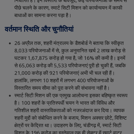
निर्धारित
है।
इन
विस्तारों
के
बावजूद
,
कई
परियोजनाओं
के
समय
से
पीछे
चलने
के
कारण
,
स्मार्ट
सिटी
मिशन
को
कार्यान्वयन
में
काफी
बाधाओं
का
सामना
करना
पड़ा
है।
वर्तमान
स्थिति
और
चुनौतियां
26
अप्रैल
तक
,
शहरी
मंत्रालय
के
डैशबोर्ड
ने
बताया
कि
स्वीकृत
8,033
परियोजनाओं
में
से
,
कुल
अनुमानित
खर्च
₹2
लाख
करोड़
से
घटकर
₹1,67,875
करोड़
हो
गया
है
,
जो
16%
की
कमी
है।
इनमें
से
₹65,063
करोड़
की
5,533
परियोजनाएं
पूरी
हो
चुकी
हैं
,
जबकि
₹21,000
करोड़
की
921
परियोजनाएं
अभी
भी
चल
रही
हैं।
हालांकि
,
लगभग
10
शहरों
में
लगभग
400
परियोजनाओं
के
विस्तारित
समय
सीमा
को
पूरा
करने
की
संभावना
नहीं
है।
स्मार्ट
सिटी
मिशन
की
एक
प्रमुख
आलोचना
इसका
बहिष्कृत
स्वरूप
है।
100
शहरों
के
प्रतिस्पर्धी
चयन
ने
भारत
की
विविध
और
गतिशील
शहरी
वास्तविकताओं
को
नजरअंदाज
कर
दिया।
व्यापक
शहरी
मुद्दों
को
संबोधित
करने
के
बजाय
,
मिशन
अक्सर
छोटे
,
विशिष्ट
क्षेत्रों
पर
केंद्रित
था।
उदाहरण
के
लिए
,
चंडीगढ़
में
,
स्मार्ट
सिटी
मिशन
के
₹196
करोड़
का
इस्तेमाल
एक
ही
सेक्टर
में
स्मार्ट
वाटर