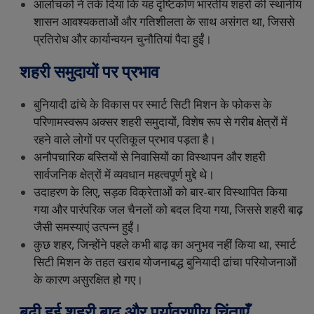
आलोचकों
ने
तर्क
दिया
कि
यह
दृष्टिकोण
भारतीय
शहरों
की
स्थानीय
शासन
आवश्यकताओं
और
गतिशीलता
के
साथ
असंगत
था
,
जिससे
प्रतिरोध
और
कार्यान्वयन
चुनौतियां
पैदा
हुईं।
शहरी
समुदायों
पर
प्रभाव
बुनियादी
ढांचे
के
विकास
पर
स्मार्ट
सिटी
मिशन
के
फोकस
के
परिणामस्वरूप
अक्सर
शहरी
समुदायों
,
विशेष
रूप
से
गरीब
क्षेत्रों
में
रहने
वाले
लोगों
पर
प्रतिकूल
प्रभाव
पड़ता
है।
अनौपचारिक
बस्तियों
से
निवासियों
का
विस्थापन
और
शहरी
सार्वजनिक
क्षेत्रों
में
व्यवधान
महत्वपूर्ण
मुद्दे
थे।
उदाहरण
के
लिए
,
सड़क
विक्रेताओं
को
बार
-
बार
विस्थापित
किया
गया
और
पारंपरिक
जल
चैनलों
को
बदल
दिया
गया
,
जिससे
शहरी
बाढ़
जैसी
समस्याएं
उत्पन्न
हुईं।
कुछ
शहर
,
जिन्होंने
पहले
कभी
बाढ़
का
अनुभव
नहीं
किया
था
,
स्मार्ट
सिटी
मिशन
के
तहत
खराब
योजनाबद्ध
बुनियादी
ढांचा
परियोजनाओं
के
कारण
असुरक्षित
हो
गए।
बढ़ी
हुई
शहरी
बाढ़
और
पर्यावरणीय
चिंताएँ