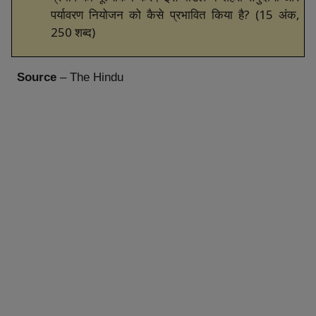
पर्यावरण
नियोजन
को
कैसे
प्रभावित
किया
है
? (15
अंक
,
250
शब्द
)
Source
– The Hindu