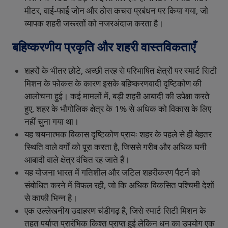
मीटर
,
वाई
-
फाई
जोन
और
ठोस
कचरा
प्रबंधन
पर
किया
गया
,
जो
व्यापक
शहरी
जरूरतों
को
नजरअंदाज
करता
है।
बहिष्करणीय
प्रकृति
और
शहरी
वास्तविकताएँ
शहरों
के
भीतर
छोटे
,
अच्छी
तरह
से
परिभाषित
क्षेत्रों
पर
स्मार्ट
सिटी
मिशन
के
फोकस
के
कारण
इसके
बहिष्करणवादी
दृष्टिकोण
की
आलोचना
हुई।
कई
मामलों
में
,
बड़ी
शहरी
आबादी
की
उपेक्षा
करते
हुए
,
शहर
के
भौगोलिक
क्षेत्र
के
1%
से
अधिक
को
विकास
के
लिए
नहीं
चुना
गया
था।
यह
चयनात्मक
विकास
दृष्टिकोण
प्रायः
शहर
के
पहले
से
ही
बेहतर
स्थिति
वाले
वर्गों
को
पूरा
करता
है
,
जिससे
गरीब
और
अधिक
घनी
आबादी
वाले
क्षेत्र
वंचित
रह
जाते
हैं।
यह
योजना
भारत
में
गतिशील
और
जटिल
शहरीकरण
पैटर्न
को
संबोधित
करने
में
विफल
रही
,
जो
कि
अधिक
विकसित
पश्चिमी
देशों
से
काफी
भिन्न
है।
एक
उल्लेखनीय
उदाहरण
चंडीगढ़
है
,
जिसे
स्मार्ट
सिटी
मिशन
के
तहत
पर्याप्त
प्रारंभिक
किश्त
प्राप्त
हुई
लेकिन
धन
का
उपयोग
एक