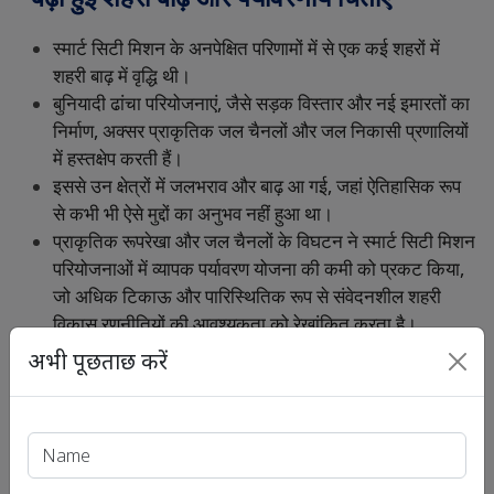
स्मार्ट
सिटी
मिशन
के
अनपेक्षित
परिणामों
में
से
एक
कई
शहरों
में
शहरी
बाढ़
में
वृद्धि
थी।
बुनियादी
ढांचा
परियोजनाएं
,
जैसे
सड़क
विस्तार
और
नई
इमारतों
का
निर्माण
,
अक्सर
प्राकृतिक
जल
चैनलों
और
जल
निकासी
प्रणालियों
में
हस्तक्षेप
करती
हैं।
इससे
उन
क्षेत्रों
में
जलभराव
और
बाढ़
आ
गई
,
जहां
ऐतिहासिक
रूप
से
कभी
भी
ऐसे
मुद्दों
का
अनुभव
नहीं
हुआ
था।
प्राकृतिक
रूपरेखा
और
जल
चैनलों
के
विघटन
ने
स्मार्ट
सिटी
मिशन
परियोजनाओं
में
व्यापक
पर्यावरण
योजना
की
कमी
को
प्रकट
किया
,
जो
अधिक
टिकाऊ
और
पारिस्थितिक
रूप
से
संवेदनशील
शहरी
विकास
रणनीतियों
की
आवश्यकता
को
रेखांकित
करता
है।
अभी पूछताछ करें
निष्कर्ष
स्मार्ट
सिटीज
मिशन
,
हालांकि
महत्वाकांक्षी
और
सद्इच्छापूर्ण
था
,
लेकिन
इसके
कार्यान्वयन
में
महत्वपूर्ण
चुनौतियों
का
सामना
करना
पड़ा।
मिशन
का
बहिष्कृत
दृष्टिकोण
,
वित्तीय
बाधाएं
,
शासन
के
मुद्दे