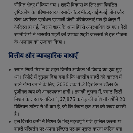
सीमित
क्षेत्र
में
किया
गया।
शहरी
विकास
के
लिए
इस
विघटित
दृष्टिकोण
के
परिणामस्वरूप
स्मार्ट
वॉटर
मीटर
,
वाई
-
फाई
जोन
और
ठोस
अपशिष्ट
प्रबंधन
प्रणाली
जैसी
परियोजनाएं
एक
ही
क्षेत्र
में
केंद्रित
हो
गईं
,
जिससे
शहर
के
अन्य
हिस्से
अप्रभावित
रह
गए।
ऐसी
रणनीतियों
ने
भारतीय
शहरों
की
व्यापक
शहरी
जरूरतों
से
इस
योजना
के
अलगाव
को
उजागर
किया।
वित्तीय
और
व्यावहारिक
बाधाएँ
स्मार्ट
सिटी
मिशन
के
तहत
वित्तीय
आवंटन
भी
विवाद
का
एक
मुद्दा
था।
रिपोर्ट
में
सुझाव
दिया
गया
है
कि
भारतीय
शहरों
को
वास्तव
में
रहने
योग्य
बनाने
के
लिए
, 2030
तक
1.2
ट्रिलियन
डॉलर
के
पूंजीगत
व्यय
की
आवश्यकता
होगी।
इसकी
तुलना
में
,
स्मार्ट
सिटी
मिशन
के
तहत
आवंटित
₹1,67,875
करोड़
की
राशि
नौ
वर्षों
में
20
बिलियन
डॉलर
से
भी
कम
है
,
जो
कि
केवल
एक
अंश
को
कवर
करती
है।
इस
वित्तीय
कमी
ने
मिशन
के
लिए
महत्वपूर्ण
गति
हासिल
करना
या
शहरी
परिवर्तन
पर
अपना
इच्छित
प्रभाव
प्राप्त
करना
कठिन
बना