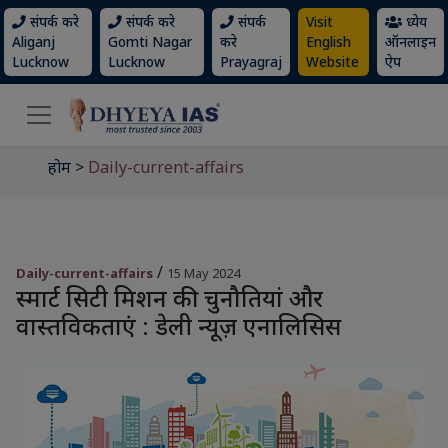
संपर्क करे
संपर्क करे
संपर्क
Visit
ध्येय
Aliganj
Gomti Nagar
करे
English
ऑनलाइन
Lucknow
Lucknow
Prayagraj
Website
ऐप
होम
>
Daily-current-affairs
/
Daily-current-affairs
15 May 2024
स्मार्ट सिटी मिशन की चुनौतियां और
वास्तविकताएं : डेली न्यूज़ एनालिसिस