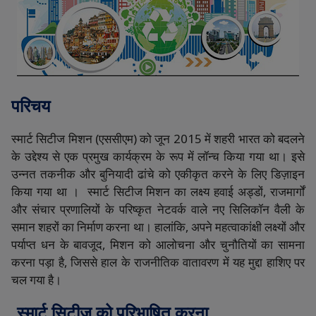
परिचय
स्मार्ट
सिटीज
मिशन
(
एससीएम
)
को
जून
2015
में
शहरी
भारत
को
बदलने
के
उद्देश्य
से
एक
प्रमुख
कार्यक्रम
के
रूप
में
लॉन्च
किया
गया
था।
इसे
उन्नत
तकनीक
और
बुनियादी
ढांचे
को
एकीकृत
करने
के
लिए
डिज़ाइन
किया
गया
था
।
स्मार्ट
सिटीज
मिशन
का
लक्ष्य
हवाई
अड्डों
,
राजमार्गों
और
संचार
प्रणालियों
के
परिष्कृत
नेटवर्क
वाले
नए
सिलिकॉन
वैली
के
समान
शहरों
का
निर्माण
करना
था।
हालांकि
,
अपने
महत्वाकांक्षी
लक्ष्यों
और
पर्याप्त
धन
के
बावजूद
,
मिशन
को
आलोचना
और
चुनौतियों
का
सामना
करना
पड़ा
है
,
जिससे
हाल
के
राजनीतिक
वातावरण
में
यह
मुद्दा
हाशिए
पर
चल
गया
है।
स्मार्ट
सिटीज
को
परिभाषित
करना