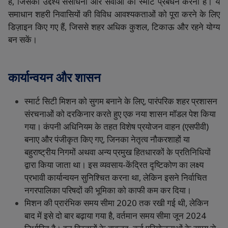
हैं
,
जिसका
उद्देश्य
संसाधनों
और
सेवाओं
का
स्मार्ट
प्रबंधन
करना
है।
ये
समाधान
शहरी
निवासियों
की
विविध
आवश्यकताओं
को
पूरा
करने
के
लिए
डिज़ाइन
किए
गए
हैं
,
जिससे
शहर
अधिक
कुशल
,
टिकाऊ
और
रहने
योग्य
बन
सकें।
कार्यान्वयन
और
शासन
स्मार्ट
सिटी
मिशन
को
सुगम
बनाने
के
लिए
,
पारंपरिक
शहर
प्रशासन
संरचनाओं
को
दरकिनार
करते
हुए
एक
नया
शासन
मॉडल
पेश
किया
गया।
कंपनी
अधिनियम
के
तहत
विशेष
प्रयोजन
वाहन
(
एसपीवी
)
बनाए
और
पंजीकृत
किए
गए
,
जिनका
नेतृत्व
नौकरशाहों
या
बहुराष्ट्रीय
निगमों
अथवा
अन्य
प्रमुख
हितधारकों
के
प्रतिनिधियों
द्वारा
किया
जाता
था।
इस
व्यवसाय
-
केंद्रित
दृष्टिकोण
का
लक्ष्य
प्रभावी
कार्यान्वयन
सुनिश्चित
करना
था
,
लेकिन
इसने
निर्वाचित
नगरपालिका
परिषदों
की
भूमिका
को
काफी
कम
कर
दिया।
मिशन
की
प्रारंभिक
समय
सीमा
2020
तक
रखी
गई
थी
,
लेकिन
बाद
में
इसे
दो
बार
बढ़ाया
गया
है
,
वर्तमान
समय
सीमा
जून
2024