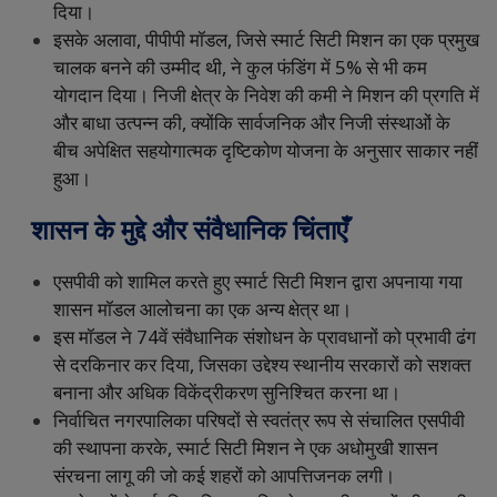
दिया।
इसके
अलावा
,
पीपीपी
मॉडल
,
जिसे
स्मार्ट
सिटी
मिशन
का
एक
प्रमुख
चालक
बनने
की
उम्मीद
थी
,
ने
कुल
फंडिंग
में
5%
से
भी
कम
योगदान
दिया।
निजी
क्षेत्र
के
निवेश
की
कमी
ने
मिशन
की
प्रगति
में
और
बाधा
उत्पन्न
की
,
क्योंकि
सार्वजनिक
और
निजी
संस्थाओं
के
बीच
अपेक्षित
सहयोगात्मक
दृष्टिकोण
योजना
के
अनुसार
साकार
नहीं
हुआ।
शासन
के
मुद्दे
और
संवैधानिक
चिंताएँ
एसपीवी
को
शामिल
करते
हुए
स्मार्ट
सिटी
मिशन
द्वारा
अपनाया
गया
शासन
मॉडल
आलोचना
का
एक
अन्य
क्षेत्र
था।
इस
मॉडल
ने
74
वें
संवैधानिक
संशोधन
के
प्रावधानों
को
प्रभावी
ढंग
से
दरकिनार
कर
दिया
,
जिसका
उद्देश्य
स्थानीय
सरकारों
को
सशक्त
बनाना
और
अधिक
विकेंद्रीकरण
सुनिश्चित
करना
था।
निर्वाचित
नगरपालिका
परिषदों
से
स्वतंत्र
रूप
से
संचालित
एसपीवी
की
स्थापना
करके
,
स्मार्ट
सिटी
मिशन
ने
एक
अधोमुखी
शासन
संरचना
लागू
की
जो
कई
शहरों
को
आपत्तिजनक
लगी।