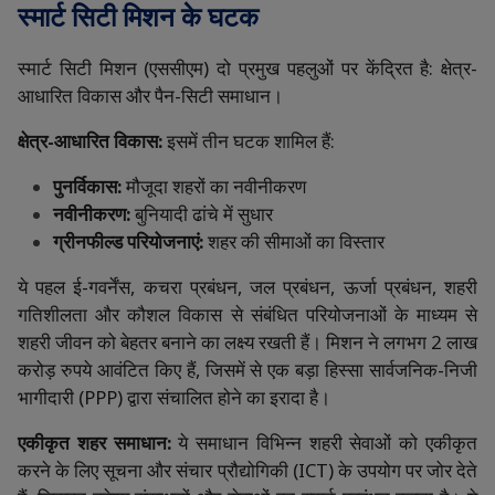
स्मार्ट
सिटी
मिशन
के
घटक
स्मार्ट
सिटी
मिशन
(
एससीएम
)
दो
प्रमुख
पहलुओं
पर
केंद्रित
है
:
क्षेत्र
-
आधारित
विकास
और
पैन
-
सिटी
समाधान।
क्षेत्र
-
आधारित
विकास
:
इसमें
तीन
घटक
शामिल
हैं
:
पुनर्विकास
:
मौजूदा
शहरों
का
नवीनीकरण
नवीनीकरण
:
बुनियादी
ढांचे
में
सुधार
ग्रीनफील्ड
परियोजनाएं
:
शहर
की
सीमाओं
का
विस्तार
ये
पहल
ई
-
गवर्नेंस
,
कचरा
प्रबंधन
,
जल
प्रबंधन
,
ऊर्जा
प्रबंधन
,
शहरी
गतिशीलता
और
कौशल
विकास
से
संबंधित
परियोजनाओं
के
माध्यम
से
शहरी
जीवन
को
बेहतर
बनाने
का
लक्ष्य
रखती
हैं।
मिशन
ने
लगभग
2
लाख
करोड़
रुपये
आवंटित
किए
हैं
,
जिसमें
से
एक
बड़ा
हिस्सा
सार्वजनिक
-
निजी
भागीदारी
(PPP)
द्वारा
संचालित
होने
का
इरादा
है।
एकीकृत
शहर
समाधान
:
ये
समाधान
विभिन्न
शहरी
सेवाओं
को
एकीकृत
करने
के
लिए
सूचना
और
संचार
प्रौद्योगिकी
(ICT)
के
उपयोग
पर
जोर
देते