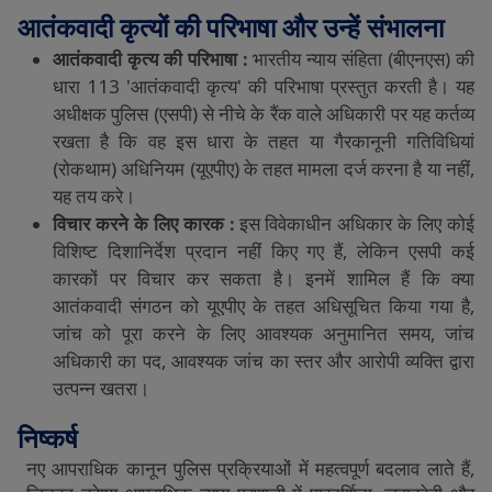
आतंकवादी
कृत्यों
की
परिभाषा
और
उन्हें
संभालना
आतंकवादी
कृत्य
की
परिभाषा
:
भारतीय
न्याय
संहिता
(
बीएनएस
)
की
धारा
113 '
आतंकवादी
कृत्य
'
की
परिभाषा
प्रस्तुत
करती
है।
यह
अधीक्षक
पुलिस
(
एसपी
)
से
नीचे
के
रैंक
वाले
अधिकारी
पर
यह
कर्तव्य
रखता
है
कि
वह
इस
धारा
के
तहत
या
गैरकानूनी
गतिविधियां
(
रोकथाम
)
अधिनियम
(
यूएपीए
)
के
तहत
मामला
दर्ज
करना
है
या
नहीं
,
यह
तय
करे।
विचार
करने
के
लिए
कारक
:
इस
विवेकाधीन
अधिकार
के
लिए
कोई
विशिष्ट
दिशानिर्देश
प्रदान
नहीं
किए
गए
हैं
,
लेकिन
एसपी
कई
कारकों
पर
विचार
कर
सकता
है।
इनमें
शामिल
हैं
कि
क्या
आतंकवादी
संगठन
को
यूएपीए
के
तहत
अधिसूचित
किया
गया
है
,
जांच
को
पूरा
करने
के
लिए
आवश्यक
अनुमानित
समय
,
जांच
अधिकारी
का
पद
,
आवश्यक
जांच
का
स्तर
और
आरोपी
व्यक्ति
द्वारा
उत्पन्न
खतरा।
निष्कर्ष
नए
आपराधिक
कानून
पुलिस
प्रक्रियाओं
में
महत्वपूर्ण
बदलाव
लाते
हैं
,