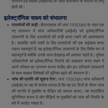
भारतीय
दंड
संहिता
(
आईपीसी
)
के
तहत
बलात्कार
के
मामलों
पर
लागू
होती
थी।
इलेक्ट्रॉनिक
साक्ष्य
को
संभालना
दस्तावेजों
की
कड़ी
:
बीएनएसएस
की
धारा
193(3)(h)
के
तहत
एक
नए
प्रावधान
में
जांच
अधिकारियों
(
आईओ
)
को
इलेक्ट्रॉनिक
उपकरणों
के
लिए
दस्तावेजों
की
कड़ी
बनाए
रखने
की
आवश्यकता
है।
हालांकि
सभी
जब्ती
के
लिए
दस्तावेजों
की
एक
श्रृंखला
बनाए
रखना
महत्वपूर्ण
है
,
यह
इलेक्ट्रॉनिक
उपकरणों
के
लिए
विशेष
रूप
से
महत्वपूर्ण
है
क्योंकि
उनके
साथ
छेड़छाड़
की
आशंका
रहती
है।
पुलिस
अधिकारियों
को
इलेक्ट्रॉनिक
रिकॉर्ड
की
अखंडता
बनाए
रखने
में
अपने
कौशल
का
उन्नयन
करना
चाहिए
और
इन
अनिवार्य
प्रावधानों
के
साथ
साइबर
विशेषज्ञों
की
भूमिका
बढ़ने
की
संभावना
है।
जांच
की
प्रगति
की
सूचना
देना
:
धारा
193(3)(h)
जांच
अधिकारी
(
आईओ
)
पर
यह
भी
कर्तव्य
लगाता
है
कि
वह
90
दिनों
के
भीतर
जांच
की
प्रगति
से
मुखबिर
या
पीड़ित
को
अवगत
कराए।
यह
पारदर्शिता
सुनिश्चित
करता
है
और
पीड़ितों
या
मुखबिरों
को
जांच
की
स्थिति
के
बारे
में
अपडेट
रखता
है।