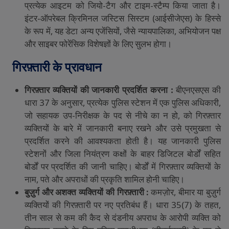
प्रत्येक
आइटम
को
जियो
-
टैग
और
टाइम
-
स्टैम्प
किया
जाता
है।
इंटर
-
ऑपरेबल
क्रिमिनल
जस्टिस
सिस्टम
(
आईसीजेएस
)
के
हिस्से
के
रूप
में
,
यह
डेटा
अन्य
एजेंसियों
,
जैसे
न्यायपालिका
,
अभियोजन
पक्ष
और
साइबर
फोरेंसिक
विशेषज्ञों
के
लिए
सुलभ
होगा।
गिरफ़्तारी
के
प्रावधान
गिरफ़्तार
व्यक्तियों
की
जानकारी
प्रदर्शित
करना :
बीएनएसएस
की
धारा
37
के
अनुसार
,
प्रत्येक
पुलिस
स्टेशन
में
एक
पुलिस
अधिकारी
,
जो
सहायक
उप
-
निरीक्षक
के
पद
से
नीचे
का
न
हो
,
को
गिरफ़्तार
व्यक्तियों
के
बारे
में
जानकारी
बनाए
रखने
और
उसे
प्रमुखता
से
प्रदर्शित
करने
की
आवश्यकता
होती
है।
यह
जानकारी
पुलिस
स्टेशनों
और
जिला
नियंत्रण
कक्षों
के
बाहर
डिजिटल
बोर्डों
सहित
बोर्डों
पर
प्रदर्शित
की
जानी
चाहिए।
बोर्डों
में
गिरफ़्तार
व्यक्तियों
के
नाम
,
पते
और
अपराधों
की
प्रकृति
शामिल
होनी
चाहिए।
बुज़ुर्ग
और
अशक्त
व्यक्तियों
की
गिरफ़्तारी
:
कमज़ोर
,
बीमार
या
बुज़ुर्ग
व्यक्तियों
की
गिरफ़्तारी
पर
नए
प्रतिबंध
हैं।
धारा
35(7)
के
तहत
,
तीन
साल
से
कम
की
कैद
से
दंडनीय
अपराध
के
आरोपी
व्यक्ति
को