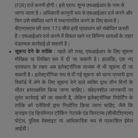
(FIR)
दर्ज
करनी
होगी।
इसे
प्रायः
शून्य
एफआईआर
के
नाम
से
जाना
जाता
है।
अधिकारी
कानूनी
रूप
से
एफआईआर
दर्ज
करने
और
फिर
उसे
संबंधित
थाने
में
स्थानांतरित
करने
के
लिए
बाध्य
है।
बीएनएसएस
की
धारा
173
सीधे
इसी
प्रावधान
को
संबोधित
करती
है।
एफआईआर
दर्ज
करने
में
विफल
रहने
पर
विभिन्न
धाराओं
के
तहत
दंडात्मक
कार्रवाई
हो
सकती
है।
सूचना
देने
के
तरीके
:
पहले
की
तरह
,
एफआईआर
के
लिए
सूचना
मौखिक
या
लिखित
रूप
में
दी
जा
सकती
है।
हालांकि
,
एक
नए
प्रावधान
के
तहत
अब
इलेक्ट्रॉनिक
माध्यम
से
भी
सूचना
दी
जा
सकती
है।
इलेक्ट्रॉनिक
रूप
से
दी
गई
सूचना
को
थाना
प्रभारी
द्वारा
रिकॉर्ड
में
लेने
के
लिए
सूचना
देने
वाले
व्यक्ति
द्वारा
तीन
दिनों
के
भीतर
हस्ताक्षरित
किया
जाना
चाहिए।
संवेदनशील
जानकारी
पर
तुरंत
कार्रवाई
की
जा
सकती
है
,
लेकिन
इलेक्ट्रॉनिक
रिपोर्टिंग
के
तरीके
को
एजेंसियों
द्वारा
निर्धारित
किया
जाना
चाहिए
,
जैसे
कि
क्राइम
एंड
क्रिमिनल
ट्रैकिंग
नेटवर्क
एंड
सिस्टम्स
(
सीसीटीएनएस
)
पोर्टल
,
पुलिस
वेबसाइट
या
आधिकारिक
रूप
से
प्रकाशित
ईमेल
आईडी।