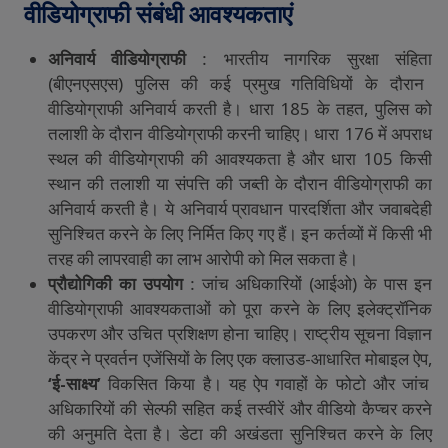
वीडियोग्राफी
संबंधी
आवश्यकताएं
अनिवार्य
वीडियोग्राफी
:
भारतीय
नागरिक
सुरक्षा
संहिता
(
बीएनएसएस
)
पुलिस
की
कई
प्रमुख
गतिविधियों
के
दौरान
वीडियोग्राफी
अनिवार्य
करती
है।
धारा
185
के
तहत
,
पुलिस
को
तलाशी
के
दौरान
वीडियोग्राफी
करनी
चाहिए।
धारा
176
में
अपराध
स्थल
की
वीडियोग्राफी
की
आवश्यकता
है
और
धारा
105
किसी
स्थान
की
तलाशी
या
संपत्ति
की
जब्ती
के
दौरान
वीडियोग्राफी
का
अनिवार्य
करती
है।
ये
अनिवार्य
प्रावधान
पारदर्शिता
और
जवाबदेही
सुनिश्चित
करने
के
लिए
निर्मित
किए
गए
हैं।
इन
कर्तव्यों
में
किसी
भी
तरह
की
लापरवाही
का
लाभ
आरोपी
को
मिल
सकता
है।
प्रौद्योगिकी
का
उपयोग
:
जांच
अधिकारियों
(
आईओ
)
के
पास
इन
वीडियोग्राफी
आवश्यकताओं
को
पूरा
करने
के
लिए
इलेक्ट्रॉनिक
उपकरण
और
उचित
प्रशिक्षण
होना
चाहिए।
राष्ट्रीय
सूचना
विज्ञान
केंद्र
ने
प्रवर्तन
एजेंसियों
के
लिए
एक
क्लाउड
-
आधारित
मोबाइल
ऐप
,
‘
ई
-
साक्ष्य
’
विकसित
किया
है।
यह
ऐप
गवाहों
के
फोटो
और
जांच
अधिकारियों
की
सेल्फी
सहित
कई
तस्वीरें
और
वीडियो
कैप्चर
करने
की
अनुमति
देता
है।
डेटा
की
अखंडता
सुनिश्चित
करने
के
लिए