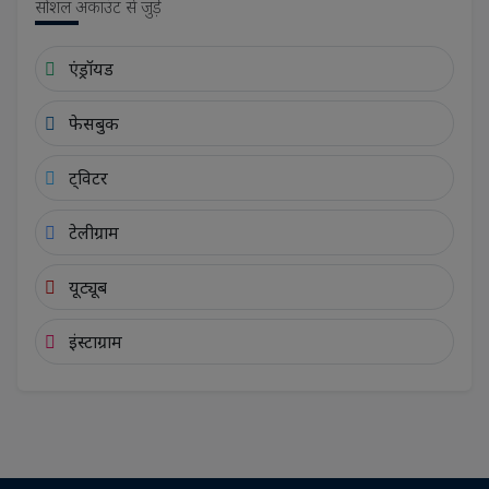
सोशल अकाउंट से जुड़ें
एंड्रॉयड
फेसबुक
ट्विटर
टेलीग्राम
यूट्यूब
इंस्टाग्राम