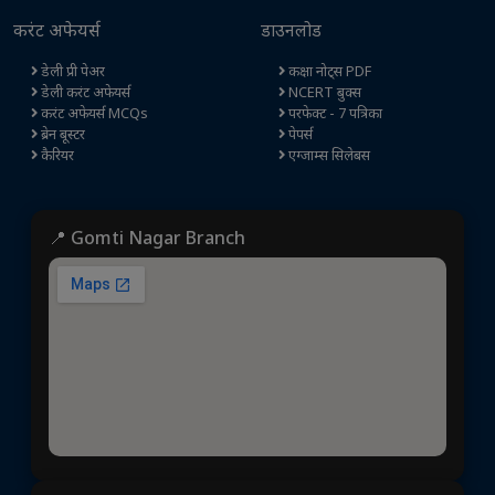
करंट अफेयर्स
डाउनलोड
डेली प्री पेअर
कक्षा नोट्स PDF
डेली करंट अफेयर्स
NCERT बुक्स
करंट अफेयर्स MCQs
परफेक्ट - 7 पत्रिका
ब्रेन बूस्टर
पेपर्स
कैरियर
एग्जाम्स सिलेबस
📍 Gomti Nagar Branch