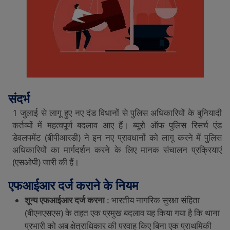
संदर्भ
1
जुलाई
से
लागू
हुए
नए
दंड
विधानों
से
पुलिस
अधिकारियों
के
बुनियादी
कर्तव्यों
में
महत्वपूर्ण
बदलाव
आए
हैं।
ब्यूरो
ऑफ
पुलिस
रिसर्च
एंड
डेवलपमेंट
(
बीपीआरडी
)
ने
इन
नए
प्रावधानों
को
लागू
करने
में
पुलिस
अधिकारियों
का
मार्गदर्शन
करने
के
लिए
मानक
संचालन
प्रक्रियाएं
(
एसओपी
)
जारी
की
हैं।
एफआईआर
दर्ज
कराने
के
नियम
शून्य
एफआईआर
दर्ज
करना
:
भारतीय
नागरिक
सुरक्षा
संहिता
(
बीएनएसएस
)
के
तहत
एक
प्रमुख
बदलाव
यह
किया
गया
है
कि
थाना
प्रभारी
को
अब
क्षेत्राधिकार
की
परवाह
किए
बिना
एक
प्राथमिकी