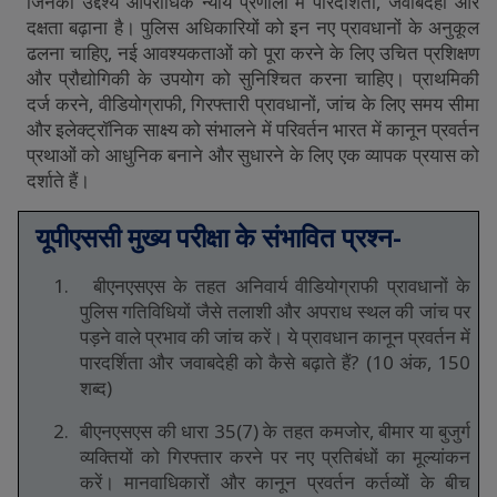
जिनका
उद्देश्य
आपराधिक
न्याय
प्रणाली
में
पारदर्शिता
,
जवाबदेही
और
दक्षता
बढ़ाना
है।
पुलिस
अधिकारियों
को
इन
नए
प्रावधानों
के
अनुकूल
ढलना
चाहिए
,
नई
आवश्यकताओं
को
पूरा
करने
के
लिए
उचित
प्रशिक्षण
और
प्रौद्योगिकी
के
उपयोग
को
सुनिश्चित
करना
चाहिए।
प्राथमिकी
दर्ज
करने
,
वीडियोग्राफी
,
गिरफ्तारी
प्रावधानों
,
जांच
के
लिए
समय
सीमा
और
इलेक्ट्रॉनिक
साक्ष्य
को
संभालने
में
परिवर्तन
भारत
में
कानून
प्रवर्तन
प्रथाओं
को
आधुनिक
बनाने
और
सुधारने
के
लिए
एक
व्यापक
प्रयास
को
दर्शाते
हैं।
यूपीएससी
मुख्य
परीक्षा
के
संभावित
प्रश्न
-
1.
बीएनएसएस
के
तहत
अनिवार्य
वीडियोग्राफी
प्रावधानों
के
पुलिस
गतिविधियों
जैसे
तलाशी
और
अपराध
स्थल
की
जांच
पर
पड़ने
वाले
प्रभाव
की
जांच
करें।
ये
प्रावधान
कानून
प्रवर्तन
में
पारदर्शिता
और
जवाबदेही
को
कैसे
बढ़ाते
हैं
? (10
अंक
, 150
शब्द
)
2.
बीएनएसएस
की
धारा
35(7)
के
तहत
कमजोर
,
बीमार
या
बुजुर्ग
व्यक्तियों
को
गिरफ्तार
करने
पर
नए
प्रतिबंधों
का
मूल्यांकन
करें।
मानवाधिकारों
और
कानून
प्रवर्तन
कर्तव्यों
के
बीच