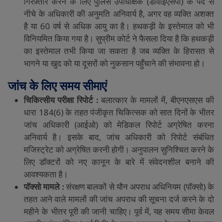
गिरफ़्तार
करने
के
लिए
पुलिस
उपाधीक्षक
(
डीवाईएसपी
)
के
पद
से
नीचे
के
अधिकारी
की
अनुमति
अनिवार्य
है
,
अगर
वह
व्यक्ति
अशक्त
है
या
60
वर्ष
से
अधिक
आयु
का
है।
हथकड़ी
के
इस्तेमाल
को
भी
विनियमित
किया
गया
है।
सुप्रीम
कोर्ट
ने
फैसला
दिया
है
कि
हथकड़ी
का
इस्तेमाल
तभी
किया
जा
सकता
है
जब
व्यक्ति
के
हिरासत
से
भागने
या
खुद
को
या
दूसरों
को
नुकसान
पहुँचाने
की
संभावना
हो।
जांच
के
लिए
समय
सीमाएं
चिकित्सीय
परीक्षा
रिपोर्ट
:
बलात्कार
के
मामलों
में
,
बीएनएसएस
की
धारा
184(6)
के
तहत
पंजीकृत
चिकित्सक
को
सात
दिनों
के
भीतर
जांच
अधिकारी
(
आईओ
)
को
मेडिकल
रिपोर्ट
अग्रेषित
करना
अनिवार्य
है।
इसके
बाद
,
जांच
अधिकारी
को
रिपोर्ट
संबंधित
मजिस्ट्रेट
को
अग्रेषित
करनी
होगी।
अनुपालन
सुनिश्चित
करने
के
लिए
डॉक्टरों
को
नए
कानून
के
बारे
में
संवेदनशील
बनाने
की
आवश्यकता
है।
पॉक्सो
मामले
:
संरक्षण
बालकों
से
यौन
अपराध
अधिनियम
(
पॉक्सो
)
के
तहत
आने
वाले
मामलों
की
जांच
अपराध
की
सूचना
दर्ज
करने
के
दो
महीने
के
भीतर
पूरी
की
जानी
चाहिए।
पूर्व
में
,
यह
समय
सीमा
केवल