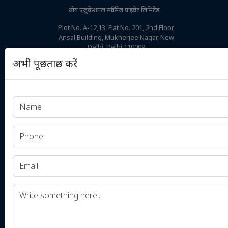
ध्येय एजुकेशनल सर्विसेज प्राइवेट लिमिटेड
Plot No. A-12,13, Flat No. 201, 2nd Floor,
Ansal Building, Mukherjee Nagar, New
Delhi, Delhi 110009
अभी पूछताछ करें
+91-9506256789
कोर्सेस
स्टूडेंट जोन
ऑनलाइन
बैच डिटेल्स
वैकल्पिक कोर्स
शुल्क विवरण
कक्षा कार्यक्रम
यूपीएससी में अक्सर पूछे जाने वाले प्रश्न
दूरस्थ शिक्षा कार्यक्रम(डीएलपी)
(FAQs)
उड़ान
परीक्षा
नवीनतम सूचनाएं
टेस्ट सीरीज परिणाम
करंट अफेयर्स
डाउनलोड
डेली प्री पेअर
कक्षा नोट्स PDF
डेली करंट अफेयर्स
NCERT बुक्स