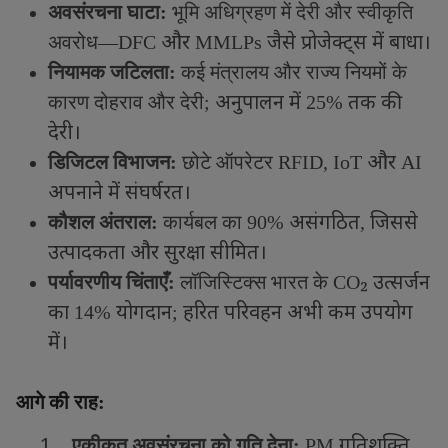
अवसंरचना घाटा:
भूमि अधिग्रहण में देरी और स्वीकृति
और
जैसे प्रोजेक्ट्स में बाधा।
अवरोध
—DFC
MMLPs
नियामक जटिलता:
कई मंत्रालय और राज्य नियमों के
अनुपालन में
तक की
कारण दोहराव और देरी
;
25%
देरी।
और
डिजिटल विभाजन:
छोटे ऑपरेटर
RFID, IoT
AI
अपनाने में संघर्षरत।
असंगठित
जिससे
कौशल अंतराल:
कार्यबल का
90%
,
उत्पादकता और सुरक्षा सीमित।
₂
उत्सर्जन
पर्यावरणीय चिंताएँ:
लॉजिस्टिक्स भारत के
CO
का
योगदान
हरित परिवहन अभी कम उपयोग
14%
;
में।
आगे की राह:
1.
गतिशक्ति
एकीकृत अवसंरचना को गति देना:
PM