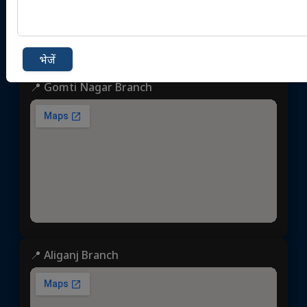
करंट अफेयर्स MCQs
परफेक्ट - 7 पत्रिका
ब्रेन बूस्टर
पेपर्स
कैरियर
एग्जाम्स सिलेबस
भेजें
📍 Gomti Nagar Branch
📍 Aliganj Branch