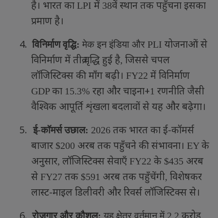
है। भारत का
में
वें स्थान तक पहुँचना इसका
LPI
38
प्रमाण है।
4.
योजनाओं से
विनिर्माण वृद्धि:
मेक इन इंडिया और
PLI
विनिर्माण में तीव्र वृद्धि हुई है
जिससे चपल
,
लॉजिस्टिक्स की माँग बढ़ी।
में विनिर्माण
FY22
का
रहा और चाइना+
रणनीति जैसी
GDP
15.3%
1
वैश्विक आपूर्ति शृंखला बदलावों से यह और बढ़ेगा।
5.
तक भारत का ई-कॉमर्स
ई-कॉमर्स उछाल:
2026
बाजार
अरब तक पहुँचने की संभावना।
के
$200
EY
अनुसार
लॉजिस्टिक्स सेवाएँ
के
अरब
,
FY22
$435
से
तक
अरब तक पहुँचेंगी
विशेषकर
FY27
$591
,
लास्ट-माइल डिलीवरी और रिवर्स लॉजिस्टिक्स से।
6.
करोड़
रोज़गार और कौशल:
यह क्षेत्र वर्तमान में
2.2