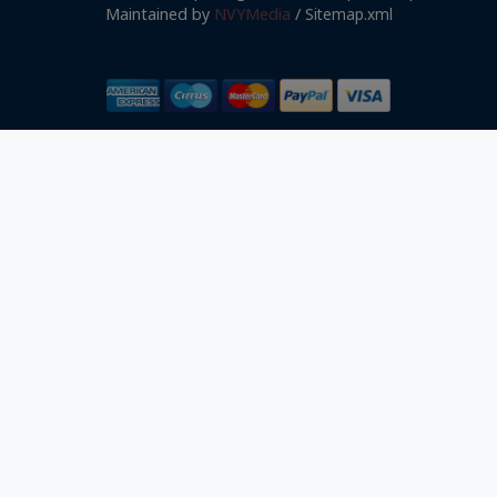
Maintained by
NVYMedia
/
Sitemap.xml