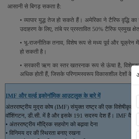
आसानी से बिगड़ सकता है:
•
व्यापार युद्ध तेज हो सकते हैं। अमेरिका ने टैरिफ वृद्धि का 
उदाहरण के लिए
,
तांबे पर प्रस्तावित 50% टैरिफ प्रमुख क्ष
•
भू-राजनीतिक तनाव, विशेष रूप से मध्य पूर्व और यूक्रेन म
हो सकती है।
•
सरकारी ऋण का स्तर खतरनाक रूप से ऊंचा है
,
विशेषक
अ
अधिक होती हैं
,
जिसके परिणामस्वरूप विकासशील देशों के लि
IMF
और वर्ल्ड इकोनॉमिक आउटलुक के बारे में
अंतरराष्ट्रीय मुद्रा कोष (
IMF)
संयुक्त राष्ट्र की एक विशेषीकृत एज
वॉशिंगटन
,
डी.सी. में है और इसके
191
सदस्य देश हैं।
IMF
वैश्व
•
अंतरराष्ट्रीय मौद्रिक सहयोग को बढ़ावा देना
•
विनिमय दर की स्थिरता बनाए रखना