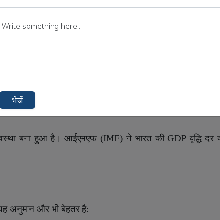
पूर्ण प्रकाशन है। इसे वर्ष में दो बार,अप्रैल और अक्टूबर में जारी 
्थव्यवस्था की स्थिति
,
देशवार विकास प्रवृत्तियों
,
और नीतिगत सुझावों 
भेजें
्यवस्था बना हुआ है। आईएमएफ (
IMF
) ने भारत की
GDP
वृद्धि द
यह अनुमान और भी बेहतर है: