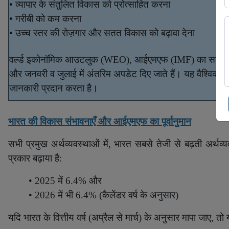
•
व्यापार के संतुलित विकास को प्रोत्साहित करना
•
गरीबी को कम करना
•
उच्च स्तर की रोज़गार और सतत विकास को बढ़ावा देना
वर्ल्ड इकोनॉमिक आउटलुक (
WEO)
, आईएमएफ (IMF) का सबसे महत्व
और जनवरी व जुलाई में अंतरिम अपडेट दिए जाते हैं। यह वैश्विक अर
जानकारी प्रदान करता है।
भारत की विकास संभावनाएँ और
आईएमएफ
का पूर्वानुमान
सभी प्रमुख अर्थव्यवस्थाओं में
,
भारत सबसे तेजी से बढ़ती अर्थव
प्रकार बढ़ाया है:
• 2025
में
6.4%
और
• 2026
में भी
6.4% (
कैलेंडर वर्ष के अनुसार)
यदि भारत के वित्तीय वर्ष (अप्रैल से मार्च) के अनुसार मापा जाए
,
तो 