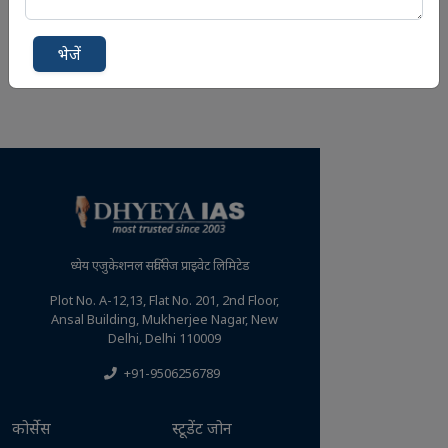
भेजें
ध्येय एजुकेशनल सर्विसेज प्राइवेट लिमिटेड
Plot No. A-12,13, Flat No. 201, 2nd Floor,
Ansal Building, Mukherjee Nagar, New
Delhi, Delhi 110009
+91-9506256789
कोर्सेस
स्टूडेंट जोन