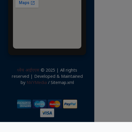
ध्येय आईएएस
© 2025 | All rights
reserved | Developed & Maintained
by
NVYMedia
/
Sitemap.xml