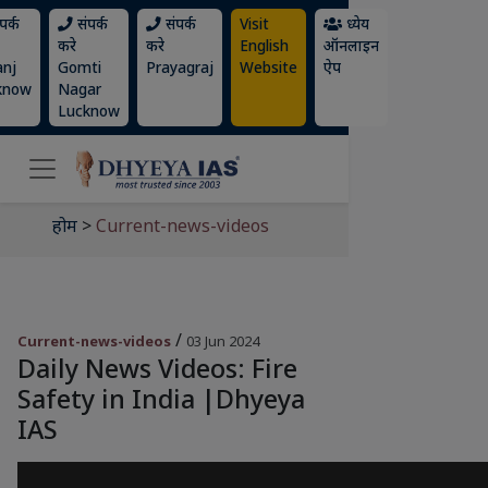
पर्क
संपर्क
संपर्क
Visit
ध्येय
करे
करे
English
ऑनलाइन
anj
Gomti
Prayagraj
Website
ऐप
know
Nagar
Lucknow
होम
>
Current-news-videos
/
Current-news-videos
03 Jun 2024
Daily News Videos: Fire
Safety in India |Dhyeya
IAS