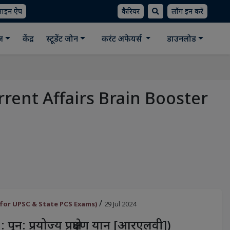
लाइन ऐप
कैरियर
लॉग इन करें
ीज
केंद्र
स्टूडेंट जोन
करंट अफेयर्स
डाउनलोड
र (Current Affairs Brain Booster
/
oster for UPSC & State PCS Exams)
29 Jul 2024
 पुन: प्रयोज्य प्रक्षेपण यान [आरएलवी])