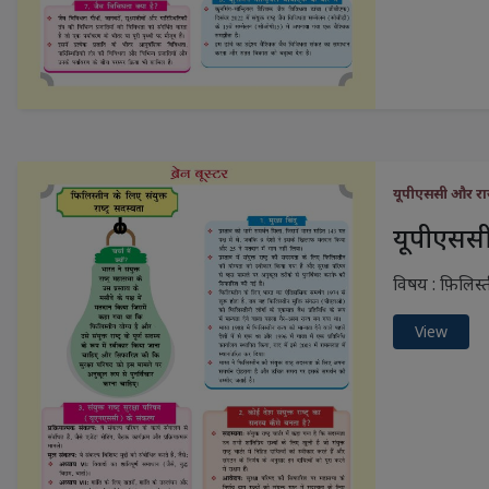
यूपीएससी और राज
यूपीएससी 
विषय : फ़िलिस्त
View