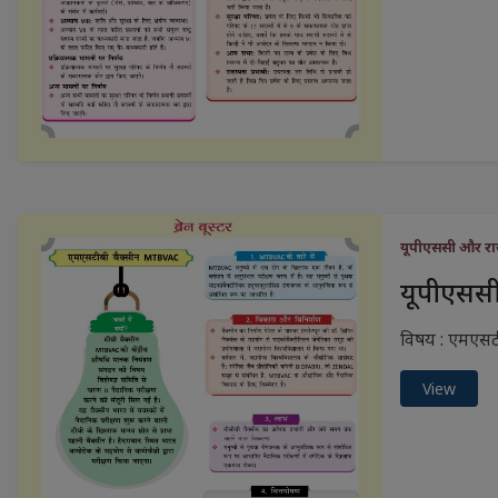
यूपीएससी और राज
यूपीएससी 
विषय : एमएसटी
View