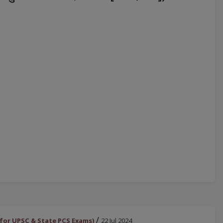
/
oster for UPSC & State PCS Exams)
22 Jul 2024