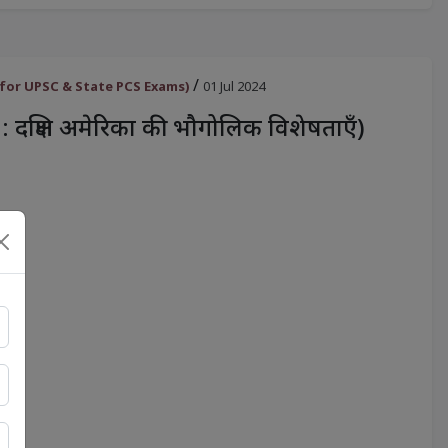
/
oster for UPSC & State PCS Exams)
01 Jul 2024
य : दक्षिण अमेरिका की भौगोलिक विशेषताएँ)