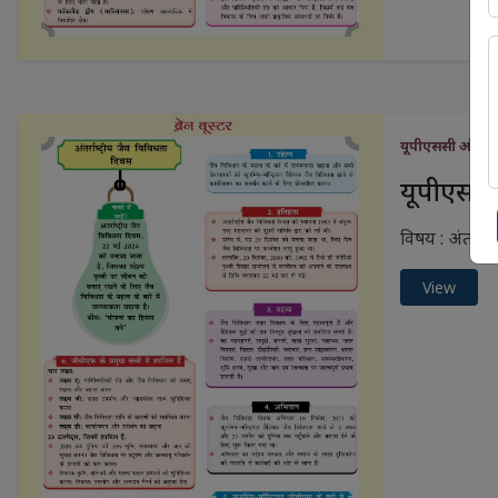
यूपीएससी और राज
यूपीएससी 
विषय : अंतर्राष
View