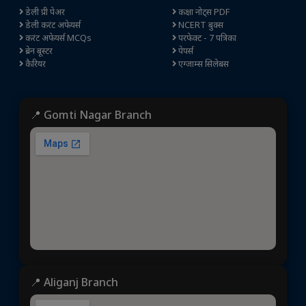
डेली प्री पेअर
कक्षा नोट्स PDF
डेली करंट अफेयर्स
NCERT बुक्स
करंट अफेयर्स MCQs
परफेक्ट - 7 पत्रिका
ब्रेन बूस्टर
पेपर्स
कैरियर
एग्जाम्स सिलेबस
📍 Gomti Nagar Branch
📍 Aliganj Branch