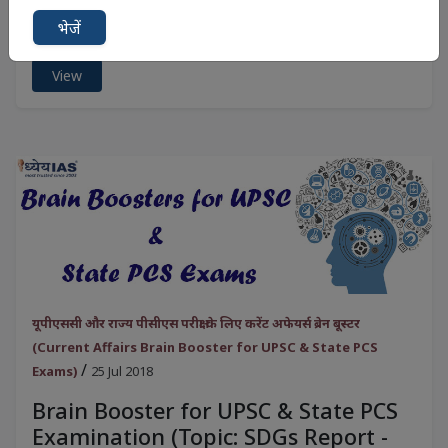
भेजें
.
View
यूपीएससी और राज्य पीसीएस परीक्षा के लिए करेंट अफेयर्स ब्रेन बूस्टर
(Current Affairs Brain Booster for UPSC & State PCS
/
Exams)
25 Jul 2018
Brain Booster for UPSC & State PCS
Examination (Topic: SDGs Report -