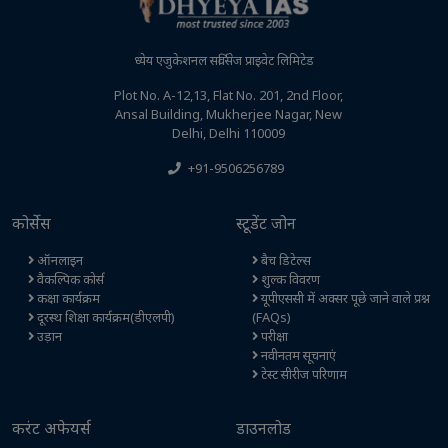
ध्येय एजुकेशनल सर्विसेज प्राइवेट लिमिटेड
Plot No. A-12,13, Flat No. 201, 2nd Floor,
Ansal Building, Mukherjee Nagar, New
Delhi, Delhi 110009
+91-9506256789
कोर्सेस
स्टूडेंट जोन
ऑनलाइन
बैच डिटेल्स
वैकल्पिक कोर्स
शुल्क विवरण
कक्षा कार्यक्रम
यूपीएससी में अक्सर पूछे जाने वाले प्रश्न
दूरस्थ शिक्षा कार्यक्रम(डीएलपी)
(FAQs)
उड़ान
परीक्षा
नवीनतम सूचनाएं
टेस्ट सीरीज परिणाम
करंट अफेयर्स
डाउनलोड