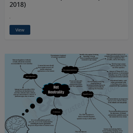
2018)
.
View