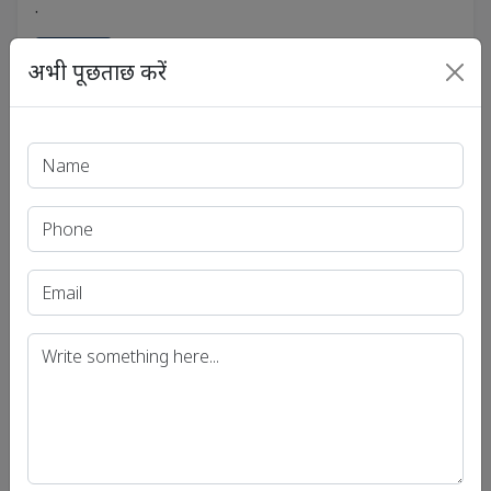
.
View
अभी पूछताछ करें
यूपीएससी और राज्य पीसीएस परीक्षा के लिए करेंट अफेयर्स ब्रेन बूस्टर
(Current Affairs Brain Booster for UPSC & State PCS
/
Exams)
26 Jul 2018
Brain Booster for UPSC & State PCS
Examination (Topic: Lateral Entry
into Civil Services)