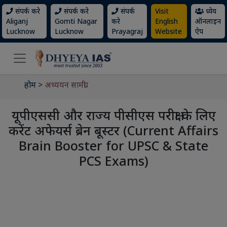
संपर्क करे
संपर्क करे
संपर्क
Visit
ध्येय
Aliganj
Gomti Nagar
करे
English
ऑनलाइन
Lucknow
Lucknow
Prayagraj
Website
ऐप
होम
>
अध्ययन सामग्री
यूपीएससी और राज्य पीसीएस परीक्षा के लिए
करेंट अफेयर्स ब्रेन बूस्टर (Current Affairs
Brain Booster for UPSC & State
PCS Exams)