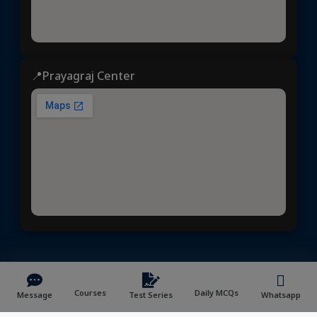
📍Prayagraj Center
ध्येय आईएएस
© 2025 | All rights reserved | Developed &
Maintained by
NVYMedia
/
Sitemap.xml
Courses
Daily MCQs
Message
Test Series
Whatsapp