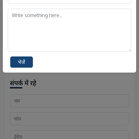
यूपीएससी आईएएस (साक्षात्कार) परीक्षा
उत्तर प्रदेश लोक सेवा आयोग (UPPSC)
बिहार लोक सेवा आयोग (बीपीएससी)
मध्य प्रदेश लोक सेवा आयोग (एमपीपीएससी)
भेजें
संपर्क में रहे