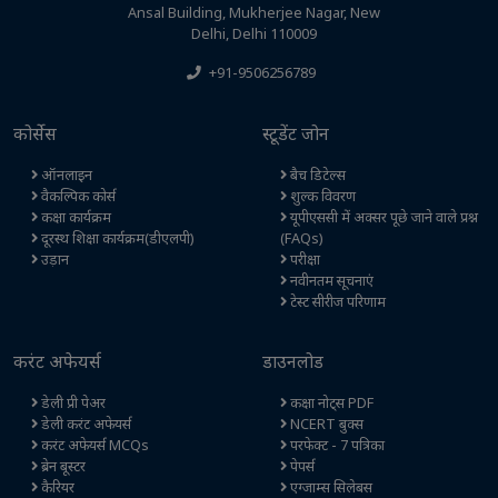
Ansal Building, Mukherjee Nagar, New
Delhi, Delhi 110009
+91-9506256789
कोर्सेस
स्टूडेंट जोन
ऑनलाइन
बैच डिटेल्स
वैकल्पिक कोर्स
शुल्क विवरण
कक्षा कार्यक्रम
यूपीएससी में अक्सर पूछे जाने वाले प्रश्न
दूरस्थ शिक्षा कार्यक्रम(डीएलपी)
(FAQs)
उड़ान
परीक्षा
नवीनतम सूचनाएं
टेस्ट सीरीज परिणाम
करंट अफेयर्स
डाउनलोड
डेली प्री पेअर
कक्षा नोट्स PDF
डेली करंट अफेयर्स
NCERT बुक्स
करंट अफेयर्स MCQs
परफेक्ट - 7 पत्रिका
ब्रेन बूस्टर
पेपर्स
कैरियर
एग्जाम्स सिलेबस