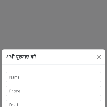
अभी पूछताछ करें
Print PDF
हाल के लेख
यूपीएससी आईएएस (प्री.) परीक्षा
यूपीएससी आईएएस (मुख्य) परीक्षा