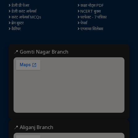
डेली प्री पेअर
कक्षा नोट्स PDF
डेली करंट अफेयर्स
NCERT बुक्स
करंट अफेयर्स MCQs
परफेक्ट - 7 पत्रिका
ब्रेन बूस्टर
पेपर्स
कैरियर
एग्जाम्स सिलेबस
📍 Gomti Nagar Branch
📍 Aliganj Branch