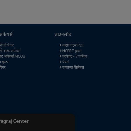
अफेयर्स
डाउनलोड
ी प्री पेअर
कक्षा नोट्स PDF
ली करंट अफेयर्स
NCERT बुक्स
ंट अफेयर्स MCQs
परफेक्ट - 7 पत्रिका
ेन बूस्टर
पेपर्स
रियर
एग्जाम्स सिलेबस
yagraj Center