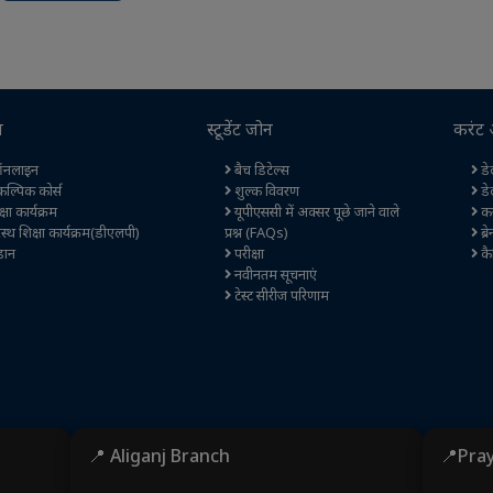
स
स्टूडेंट जोन
करंट 
नलाइन
बैच डिटेल्स
डेल
कल्पिक कोर्स
शुल्क विवरण
डे
षा कार्यक्रम
यूपीएससी में अक्सर पूछे जाने वाले
कर
स्थ शिक्षा कार्यक्रम(डीएलपी)
प्रश्न (FAQs)
ब्र
ान
परीक्षा
कै
नवीनतम सूचनाएं
टेस्ट सीरीज परिणाम
📍 Aliganj Branch
📍Pra