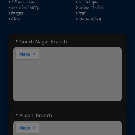
डेली करंट अफेयर्स
NCERT बुक्स
करंट अफेयर्स MCQs
परफेक्ट - 7 पत्रिका
ब्रेन बूस्टर
पेपर्स
कैरियर
एग्जाम्स सिलेबस
📍 Gomti Nagar Branch
📍 Aliganj Branch