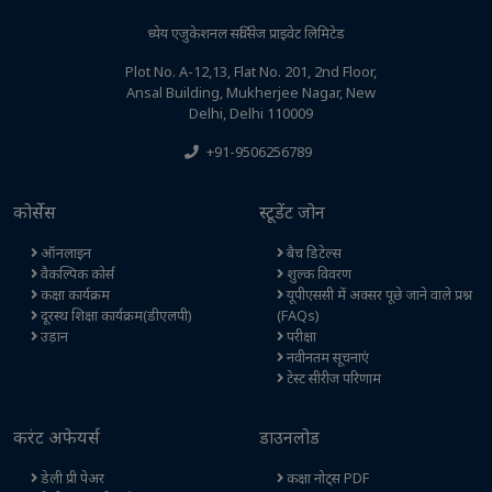
ध्येय एजुकेशनल सर्विसेज प्राइवेट लिमिटेड
Plot No. A-12,13, Flat No. 201, 2nd Floor,
Ansal Building, Mukherjee Nagar, New
Delhi, Delhi 110009
+91-9506256789
कोर्सेस
स्टूडेंट जोन
ऑनलाइन
बैच डिटेल्स
वैकल्पिक कोर्स
शुल्क विवरण
कक्षा कार्यक्रम
यूपीएससी में अक्सर पूछे जाने वाले प्रश्न
दूरस्थ शिक्षा कार्यक्रम(डीएलपी)
(FAQs)
उड़ान
परीक्षा
नवीनतम सूचनाएं
टेस्ट सीरीज परिणाम
करंट अफेयर्स
डाउनलोड
डेली प्री पेअर
कक्षा नोट्स PDF