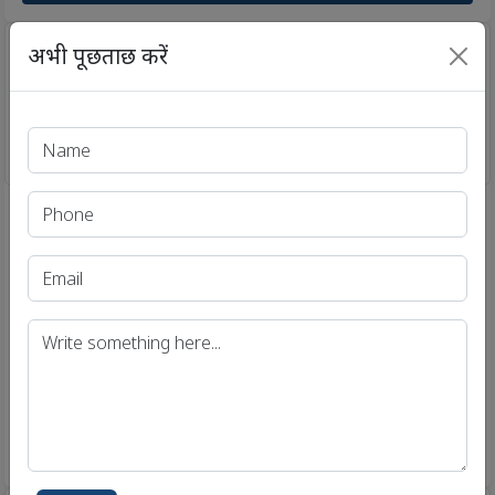
अभी पूछताछ करें
यूपीएससी और राज्य पीसीएस परीक्षा के लिए करेंट अफेयर्स ब्रेन बूस्टर
(Current Affairs Brain Booster for UPSC & State PCS
/
Exams)
14 Feb 2019
Brain Booster for UPSC & State PCS
Examination (Topic: Draft National
Policy on Electronics - 2018)
.
View