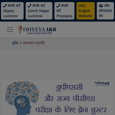
संपर्क करे
संपर्क करे
संपर्क
Visit
ध्येय
Aliganj
Gomti Nagar
करे
English
ऑनलाइन
Lucknow
Lucknow
Prayagraj
Website
ऐप
होम
>
अध्ययन सामग्री