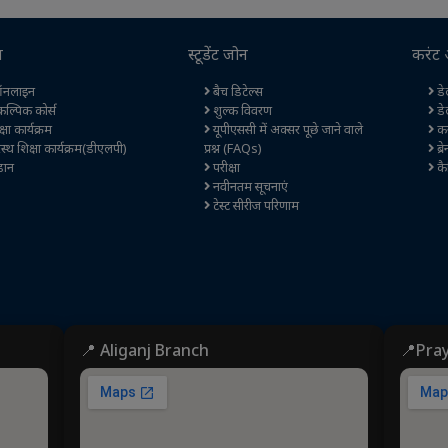
स
स्टूडेंट जोन
करंट 
नलाइन
बैच डिटेल्स
डेल
कल्पिक कोर्स
शुल्क विवरण
डे
षा कार्यक्रम
यूपीएससी में अक्सर पूछे जाने वाले
कर
स्थ शिक्षा कार्यक्रम(डीएलपी)
प्रश्न (FAQs)
ब्र
ान
परीक्षा
कै
नवीनतम सूचनाएं
टेस्ट सीरीज परिणाम
📍 Aliganj Branch
📍Pra