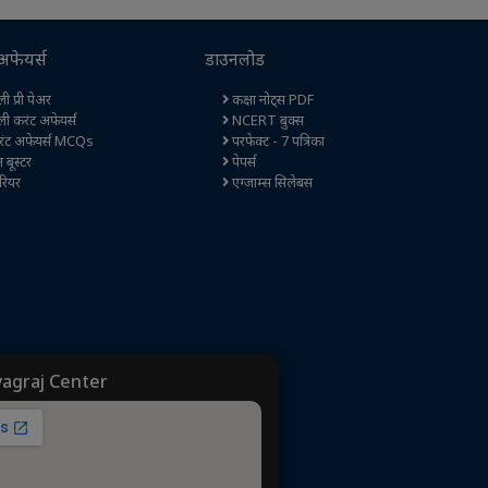
अफेयर्स
डाउनलोड
ी प्री पेअर
कक्षा नोट्स PDF
ली करंट अफेयर्स
NCERT बुक्स
ंट अफेयर्स MCQs
परफेक्ट - 7 पत्रिका
ेन बूस्टर
पेपर्स
रियर
एग्जाम्स सिलेबस
yagraj Center