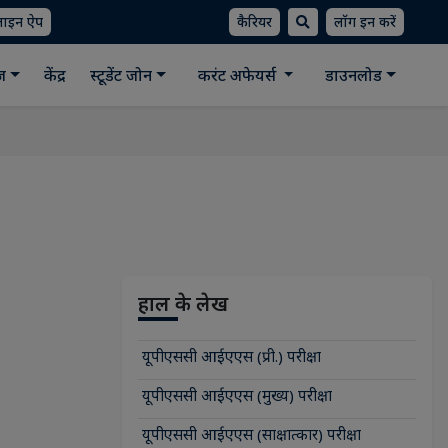
लाइन ऐप
कैरियर
लॉग इन करें
ीज
केंद्र
स्टूडेंट जोन
करंट अफेयर्स
डाउनलोड
हाल के लेख
यूपीएससी आईएएस (प्री.) परीक्षा
यूपीएससी आईएएस (मुख्य) परीक्षा
यूपीएससी आईएएस (साक्षात्कार) परीक्षा