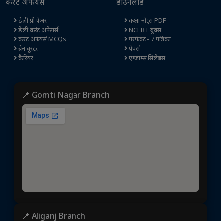
करंट अफेयर्स
डाउनलोड
डेली प्री पेअर
कक्षा नोट्स PDF
डेली करंट अफेयर्स
NCERT बुक्स
करंट अफेयर्स MCQs
परफेक्ट - 7 पत्रिका
ब्रेन बूस्टर
पेपर्स
कैरियर
एग्जाम्स सिलेबस
📍 Gomti Nagar Branch
📍 Aliganj Branch