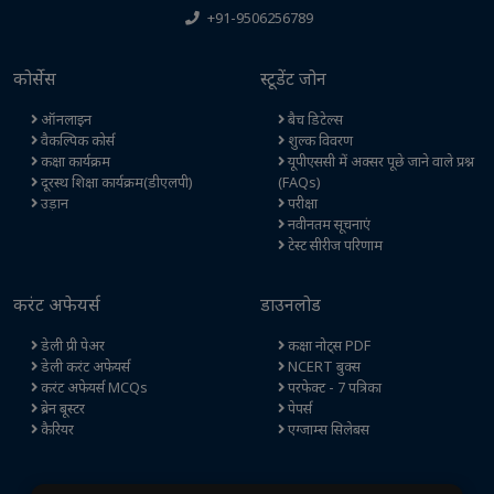
+91-9506256789
कोर्सेस
स्टूडेंट जोन
ऑनलाइन
बैच डिटेल्स
वैकल्पिक कोर्स
शुल्क विवरण
कक्षा कार्यक्रम
यूपीएससी में अक्सर पूछे जाने वाले प्रश्न
दूरस्थ शिक्षा कार्यक्रम(डीएलपी)
(FAQs)
उड़ान
परीक्षा
नवीनतम सूचनाएं
टेस्ट सीरीज परिणाम
करंट अफेयर्स
डाउनलोड
डेली प्री पेअर
कक्षा नोट्स PDF
डेली करंट अफेयर्स
NCERT बुक्स
करंट अफेयर्स MCQs
परफेक्ट - 7 पत्रिका
ब्रेन बूस्टर
पेपर्स
कैरियर
एग्जाम्स सिलेबस