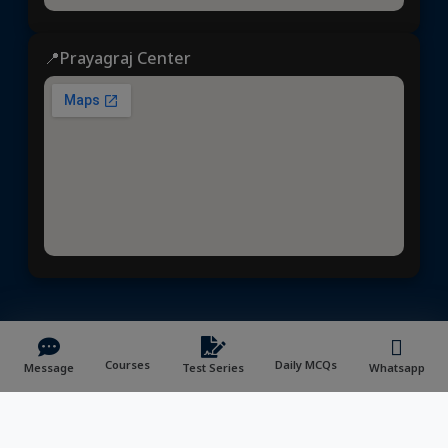
📍Prayagraj Center
ध्येय आईएएस
© 2025 | All rights reserved | Developed &
Maintained by
NVYMedia
/
Sitemap.xml
Courses
Daily MCQs
Message
Test Series
Whatsapp